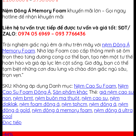
Nệm Đông Á Memory Foam
khuyến mãi lớn – Gọi ngay
hotline để nhận khuyến mãi
Liên hệ tư vấn trực tiếp để được tư vấn và giá tốt: SĐT/
ZALO:
0974 05 6969 – 093 7766436
Trải nghiệm giấc ngủ êm ái như trên mây với
nệm Đông Á
Memory Foam
. Nhờ lớp Foam cao cấp thông minh sẽ ôm
trọn theo từng đường cong cơ thể bạn, tạo nên một tư thế
hoàn hảo và giả áp lực lên cột sống. Giờ đây, bạn có thể
tạm biệt những cơn đau lưng và chào đón giấc ngủ sâu,
trọn vẹn.”
SKU:
Không áp dụng
Danh mục:
Nệm Cao Su Foam
,
Nệm
Cao Su Foam Đông Á
,
Sản phẩm khác
Thẻ:
giá nệm cao su
non
,
nệm bmt
,
nệm buôn ma thuột
,
nệm cao su
,
nệm
daklak
,
nệm foam đông á
,
nệm tphcm
,
nệm đông á
,
nệm
đông á gold
,
nệm đông á memory foam
,
nệm đông á ultra
cool
Đọc tiếp
-44%