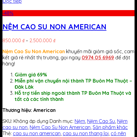
Đọc tiếp
-48%
NỆM CAO SU NON AMERICAN
850.000
₫
–
2.500.000
₫
Nệm Cao Su Non American
khuyến mãi giảm giá sốc, cam
kết giá rẻ nhất thị trường, gọi ngay
0974 05 6969
để đặt
hàng!
Giảm giá 69%
Miễn phí vận chuyển nội thành TP Buôn Ma Thuột –
Đăk Lăk
Hỗ trợ tiền ship ngoài thành TP Buôn Ma Thuột và
tất cả các tỉnh thành
Thương hiệu: American
SKU:
Không áp dụng
Danh mục:
Nệm
,
Nệm Cao Su
,
Nệm
cao su non
,
Nệm Cao Su Non American
,
Sản phẩm khác
Thẻ:
cao su non american
,
cao su non thang loi
,
có nên