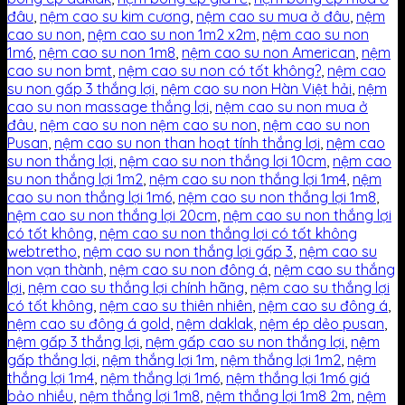
đâu
,
nệm cao su kim cương
,
nệm cao su mua ở đâu
,
nệm
cao su non
,
nệm cao su non 1m2 x2m
,
nệm cao su non
1m6
,
nệm cao su non 1m8
,
nệm cao su non American
,
nệm
cao su non bmt
,
nệm cao su non có tốt không?
,
nệm cao
su non gấp 3 thắng lợi
,
nệm cao su non Hàn Việt hải
,
nệm
cao su non massage thắng lợi
,
nệm cao su non mua ở
đâu
,
nệm cao su non nệm cao su non
,
nệm cao su non
Pusan
,
nệm cao su non than hoạt tính thắng lợi
,
nệm cao
su non thắng lợi
,
nệm cao su non thắng lợi 10cm
,
nệm cao
su non thắng lợi 1m2
,
nệm cao su non thắng lợi 1m4
,
nệm
cao su non thắng lợi 1m6
,
nệm cao su non thắng lợi 1m8
,
nệm cao su non thắng lợi 20cm
,
nệm cao su non thắng lợi
có tốt không
,
nệm cao su non thắng lợi có tốt không
webtretho
,
nệm cao su non thắng lợi gấp 3
,
nệm cao su
non vạn thành
,
nệm cao su non đông á
,
nệm cao su thắng
lợi
,
nệm cao su thắng lợi chính hãng
,
nệm cao su thắng lợi
có tốt không
,
nệm cao su thiên nhiên
,
nệm cao su đông á
,
nệm cao su đông á gold
,
nệm daklak
,
nệm ép dẻo pusan
,
nệm gấp 3 thắng lợi
,
nệm gấp cao su non thắng lợi
,
nệm
gấp thắng lợi
,
nệm thắng lợi 1m
,
nệm thắng lợi 1m2
,
nệm
thắng lợi 1m4
,
nệm thắng lợi 1m6
,
nệm thắng lợi 1m6 giá
bảo nhiều
,
nệm thắng lợi 1m8
,
nệm thắng lợi 1m8 2m
,
nệm