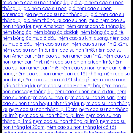
mua nệm cao su non thắng lợi
,
giá bạn nệm cao su non
thắng lợi
,
giá nệm cao su non
,
giá nệm cao su non
american
,
giá nệm cao su non thắng lợi
,
giá nệm cao su
thắng lợi
,
giá nệm thắng lợi cao su non
,
mua nệm cao su
non thắng lợi
,
nệm American
,
nệm american và thắng lợi
,
nệm bông ép
,
nệm bông ép daklak
,
nệm bông ép giá rẻ
,
nệm bông ép mua ở đâu
,
nệm cao su kim cương
,
nệm cao
su mua ở đâu
,
nệm cao su non
,
nệm cao su non 1m2 x2m
,
nệm cao su non 1m6
,
nệm cao su non 1m8
,
nệm cao su
non American
,
nệm cao su non american 1m2
,
nệm cao su
non american 1m4
,
nệm cao su non american 1m6
,
nệm
cao su non american 1m8
,
nệm cao su non american chính
hãng
,
nệm cao su non american có tốt không
,
nệm cao su
non bmt
,
nệm cao su non có tốt không?
,
nệm cao su non
gấp 3 thắng lợi
,
nệm cao su non Hàn Việt hải
,
nệm cao su
non massage thắng lợi
,
nệm cao su non mua ở đâu
,
nệm
cao su non nệm cao su non
,
nệm cao su non Pusan
,
nệm
cao su non than hoạt tính thắng lợi
,
nệm cao su non thắng
lợi
,
nệm cao su non thắng lợi 10cm
,
nệm cao su non thắng
lợi 1m2
,
nệm cao su non thắng lợi 1m4
,
nệm cao su non
thắng lợi 1m6
,
nệm cao su non thắng lợi 1m8
,
nệm cao su
non thắng lợi 20cm
,
nệm cao su non thắng lợi có tốt