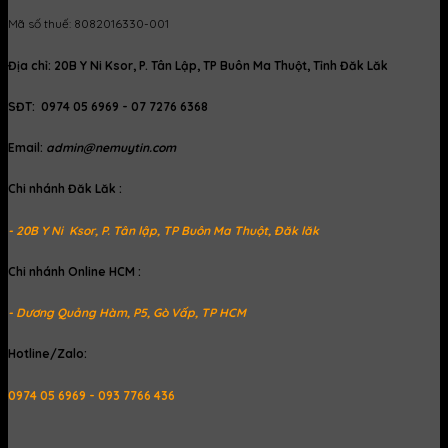
Mã số thuế: 8082016330-001
Địa chỉ: 20B Y Ni Ksor, P. Tân Lập, TP Buôn Ma Thuột, Tỉnh Đăk Lăk
SĐT: 0974 05 6969 - 07 7276 6368
Email:
admin@nemuytin.com
Chi nhánh Đăk Lăk :
- 20B Y Ni Ksor, P. Tân lập, TP Buôn Ma Thuột, Đăk lăk
Chi nhánh Online HCM :
- Dương Quảng Hàm, P5, Gò Vấp, TP HCM
Hotline/Zalo:
0974 05 6969 - 093 7766 436