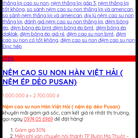
thắng lợi cao su non
,
nệm thắng lợi gấp 3
,
nệm thắng lợi
tốt không
,
so sánh nệm cao su non thắng lợi và american
,
so sánh nệm thắng lợi và american
,
đại lý nệm cao su non
thắng lợi
,
đánh giá nệm cao su non thắng lợi
,
đệm bông
ép
,
đệm bông ép bmt đệm bông ép bmt
,
đệm bông ép
daklak
,
đệm bông ép giá rẻ
,
đệm cao su non bmt
,
đệm
cao su non có tốt không
,
đệm cao su non đệm cao su non
Đọc tiếp
-52%
NỆM CAO SU NON HÀN VIỆT HẢI (
NỆM ÉP DẺO PUSAN)
1.000.000
₫
–
2.700.000
₫
Nệm cao su non Hàn Việt Hải ( nệm ép dẻo Pusan)
khuyến mãi giảm giá sốc, cam kết giá rẻ nhất thị trường,
gọi ngay
0974 05 6969
để đặt hàng!
Giảm giá 30%
Miễn phí vận chuyển nội thành TP Buôn Ma Thuột –