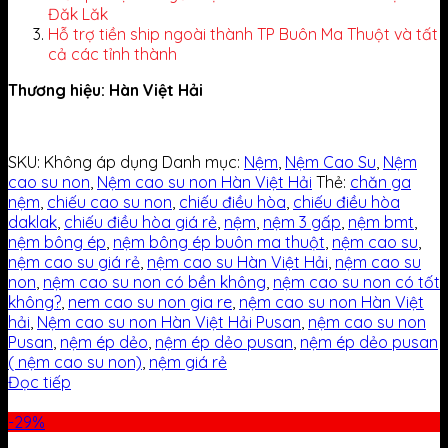
Đăk Lăk
Hỗ trợ tiền ship ngoài thành TP Buôn Ma Thuột và tất
cả các tỉnh thành
Thương hiệu: Hàn Việt Hải
SKU:
Không áp dụng
Danh mục:
Nệm
,
Nệm Cao Su
,
Nệm
cao su non
,
Nệm cao su non Hàn Việt Hải
Thẻ:
chăn ga
nệm
,
chiếu cao su non
,
chiếu điều hòa
,
chiếu điều hòa
daklak
,
chiếu điều hòa giá rẻ
,
nệm
,
nệm 3 gấp
,
nệm bmt
,
nệm bông ép
,
nệm bông ép buôn ma thuột
,
nệm cao su
,
nệm cao su giá rẻ
,
nệm cao su Hàn Việt Hải
,
nệm cao su
non
,
nệm cao su non có bền không
,
nệm cao su non có tốt
không?
,
nem cao su non gia re
,
nệm cao su non Hàn Việt
hải
,
Nệm cao su non Hàn Việt Hải Pusan
,
nệm cao su non
Pusan
,
nệm ép dẻo
,
nệm ép dẻo pusan
,
nệm ép dẻo pusan
( nệm cao su non)
,
nệm giá rẻ
Đọc tiếp
-29%