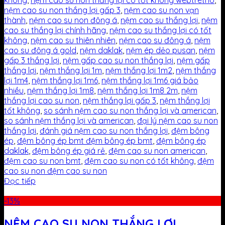
không
,
nệm cao su non thắng lợi có tốt không webtretho
,
nệm cao su non thắng lợi gấp 3
,
nệm cao su non vạn
thành
,
nệm cao su non đông á
,
nệm cao su thắng lợi
,
nệm
cao su thắng lợi chính hãng
,
nệm cao su thắng lợi có tốt
không
,
nệm cao su thiên nhiên
,
nệm cao su đông á
,
nệm
cao su đông á gold
,
nệm daklak
,
nệm ép dẻo pusan
,
nệm
gấp 3 thắng lợi
,
nệm gấp cao su non thắng lợi
,
nệm gấp
thắng lợi
,
nệm thắng lợi 1m
,
nệm thắng lợi 1m2
,
nệm thắng
lợi 1m4
,
nệm thắng lợi 1m6
,
nệm thắng lợi 1m6 giá bảo
nhiều
,
nệm thắng lợi 1m8
,
nệm thắng lợi 1m8 2m
,
nệm
thắng lợi cao su non
,
nệm thắng lợi gấp 3
,
nệm thắng lợi
tốt không
,
so sánh nệm cao su non thắng lợi và american
,
so sánh nệm thắng lợi và american
,
đại lý nệm cao su non
thắng lợi
,
đánh giá nệm cao su non thắng lợi
,
đệm bông
ép
,
đệm bông ép bmt đệm bông ép bmt
,
đệm bông ép
daklak
,
đệm bông ép giá rẻ
,
đệm cao su non american
,
đệm cao su non bmt
,
đệm cao su non có tốt không
,
đệm
cao su non đệm cao su non
Đọc tiếp
-13%
NỆM CAO SU NON THẮNG LỢI