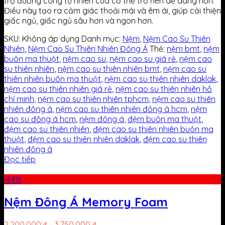
trợ đường cong tự nhiên của cơ thể trở nên dễ dàng hơn.
Điều này tạo ra cảm giác thoải mái và êm ái, giúp cải thiện
giấc ngủ, giấc ngủ sâu hơn và ngon hơn.
SKU:
Không áp dụng
Danh mục:
Nệm
,
Nệm Cao Su Thiên
Nhiên
,
Nệm Cao Su Thiên Nhiên Đông Á
Thẻ:
nệm bmt
,
nệm
buôn ma thuột
,
nệm cao su
,
nệm cao su giá rẻ
,
nệm cao
su thiên nhiên
,
nệm cao su thiên nhiên bmt
,
nệm cao su
thiên nhiên buôn ma thuột
,
nệm cao su thiên nhiên daklak
,
nệm cao su thiên nhiên giá rẻ
,
nệm cao su thiên nhiên hồ
chí minh
,
nệm cao su thiên nhiên tphcm
,
nệm cao su thiên
nhiên đông á
,
nệm cao su thiên nhiên đông á hcm
,
nệm
cao su đông á hcm
,
nệm đông á
,
đệm buôn ma thuột
,
đệm cao su thiên nhiên
,
đệm cao su thiên nhiên buôn ma
thuột
,
đệm cao su thiên nhiên daklak
,
đệm cao su thiên
nhiên đông á
Đọc tiếp
-44%
Nệm Đông Á Memory Foam
2.200.000
₫
–
3.750.000
₫