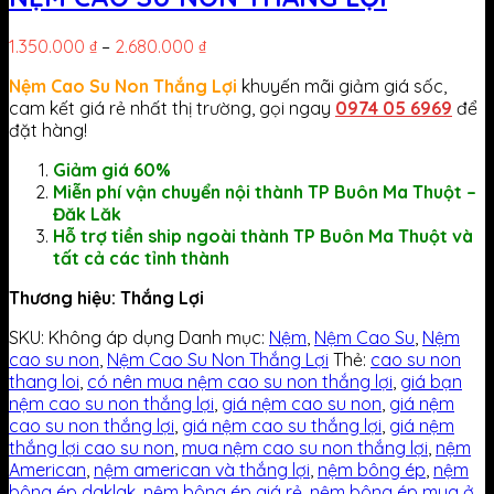
1.350.000
₫
–
2.680.000
₫
Nệm Cao Su Non Thắng Lợi
khuyến mãi giảm giá sốc,
cam kết giá rẻ nhất thị trường, gọi ngay
0974 05 6969
để
đặt hàng!
Giảm giá 60%
Miễn phí vận chuyển nội thành TP Buôn Ma Thuột –
Đăk Lăk
Hỗ trợ tiền ship ngoài thành TP Buôn Ma Thuột và
tất cả các tỉnh thành
Thương hiệu: Thắng Lợi
SKU:
Không áp dụng
Danh mục:
Nệm
,
Nệm Cao Su
,
Nệm
cao su non
,
Nệm Cao Su Non Thắng Lợi
Thẻ:
cao su non
thang loi
,
có nên mua nệm cao su non thắng lợi
,
giá bạn
nệm cao su non thắng lợi
,
giá nệm cao su non
,
giá nệm
cao su non thắng lợi
,
giá nệm cao su thắng lợi
,
giá nệm
thắng lợi cao su non
,
mua nệm cao su non thắng lợi
,
nệm
American
,
nệm american và thắng lợi
,
nệm bông ép
,
nệm
bông ép daklak
,
nệm bông ép giá rẻ
,
nệm bông ép mua ở