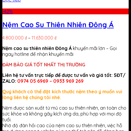
-42%
Nệm Cao Su Thiên Nhiên Đông Á
4.800.000
₫
–
11.630.000
₫
Nệm cao su thiên nhiên Đông Á
khuyến mãi lớn – Gọi
ngay hotline để nhận khuyến mãi
ĐẢM BẢO GIÁ TỐT NHẤT THỊ TRƯỜNG
Liên hệ tư vấn trực tiếp để được tư vấn và giá tốt: SĐT/
ZALO:
0974 05 6969 – 0933 969 269
Quý khách có thể đặt kích thước nệm theo ý muốn vui
lòng liên hệ chúng tôi nhé.
Nệm được sản xuất từ mủ cao su thiên nhiên, an toàn cho
sức khỏe và không gây kích ứng da, phù hợp với mọi độ
tuổi.
Nhờ độ đàn hồi cao của nệm cao su thiên nhiên, việc hỗ