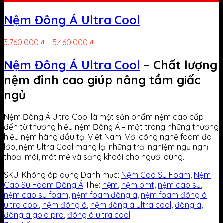
Nệm Đông Á Ultra Cool
3.760.000
₫
–
5.460.000
₫
Nệm Đông Á Ultra Cool
– Chất lượng
nệm đỉnh cao giúp nâng tầm giấc
ngủ
Nệm Đông Á Ultra Cool là một sản phẩm nệm cao cấp
đến từ thương hiệu nệm Đông Á – một trong những thương
hiệu nệm hàng đầu tại Việt Nam. Với công nghệ foam đa
lớp, nệm Ultra Cool mang lại những trải nghiệm ngủ nghỉ
thoải mái, mát mẻ và sảng khoái cho người dùng.
SKU:
Không áp dụng
Danh mục:
Nệm Cao Su Foam
,
Nệm
Cao Su Foam Đông Á
Thẻ:
nệm
,
nệm bmt
,
nệm cao su
,
nệm cao su foam
,
nệm foam đông á
,
nệm foam đông á
ultra cool
,
nệm đông á
,
nệm đông á ultra cool
,
đông á
,
đông á gold pro
,
đông á ultra cool