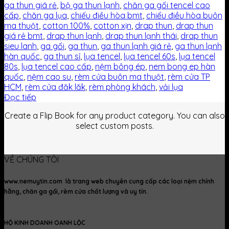
ga thun giá rẻ
,
bộ ga thun lạnh
,
chăn ga gối tencel cao
cấp
,
chăn ga lụa
,
chiếu điều hòa bmt
,
chiếu điều hòa buôn
ma thuột
,
cotton 100%
,
cotton xịn
,
drap thun
,
drap thun
giá rẻ bmt
,
drap thun lạnh
,
drap thun lạnh thái
,
drap thun
sieu lanh
,
ga gối
,
ga thun
,
ga thun lạnh giá rẻ
,
ga thun lạnh
hàn quốc
,
ga thun sỉ
,
lụa tencel
,
lụa tencel 60s
,
lụa tencel
80s
,
lụa tencel cao cấp
,
nệm bông ép
,
nem bong ep hàn
quốc
,
nệm cao su
,
rèm cửa buôn ma thuột
,
rèm cửa TP
HCM
,
rèm cửa đăk lăk
,
rèm phòng khách
,
vải lụa
Đọc tiếp
Create a Flip Book for any product category. You can also
select custom posts.
VỀ CHÚNG TÔI
www.nemuytin.com là trang web chuyên cung cấp các loại nệm chính
hãng, chăn ga gối, rèm cửa chất lượng và uy tín.
HỘ KINH DOANH OANH LỘC