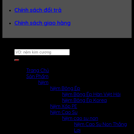
Chính sách đổi trả
Chính sách giao hàng
Website thuộc về
Nệm Uy Tín
Tìm
kiếm:
MENU
MENU
Trang Chủ
Sản Phẩm
Nệm
Nệm Bông Ép
Nệm Bông Ép Hàn Việt Hải
Nệm Bông Ép Korea
Nệm Xốp PE
Nệm Cao Su
Nệm cao su non
Nệm Cao Su Non Thắng
Lợi