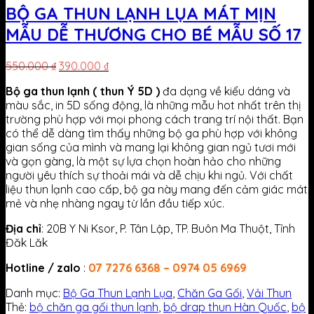
BỘ GA THUN LẠNH LỤA MÁT MỊN
MẪU DỄ THƯƠNG CHO BÉ MẪU SỐ 17
550.000
₫
390.000
₫
Bộ ga thun lạnh ( thun Ý 5D )
đa dạng về kiểu dáng và
màu sắc, in 5D sống động, là những mẫu hot nhất trên thị
trường phù hợp với mọi phong cách trang trí nội thất. Bạn
có thể dễ dàng tìm thấy những bộ ga phù hợp với không
gian sống của mình và mang lại không gian ngủ tươi mới
và gọn gàng, là một sự lựa chọn hoàn hảo cho những
người yêu thích sự thoải mái và dễ chịu khi ngủ. Với chất
liệu thun lạnh cao cấp, bộ ga này mang đến cảm giác mát
mẻ và nhẹ nhàng ngay từ lần đầu tiếp xúc.
Địa chỉ
: 20B Y Ni Ksor, P. Tân Lập, TP. Buôn Ma Thuột, Tỉnh
Đăk Lăk
Hotline / zalo
:
07 7276 6368 – 0974 05 6969
Danh mục:
Bộ Ga Thun Lạnh Lụa
,
Chăn Ga Gối
,
Vải Thun
Thẻ:
bộ chăn ga gối thun lạnh
,
bộ drap thun Hàn Quốc
,
bộ