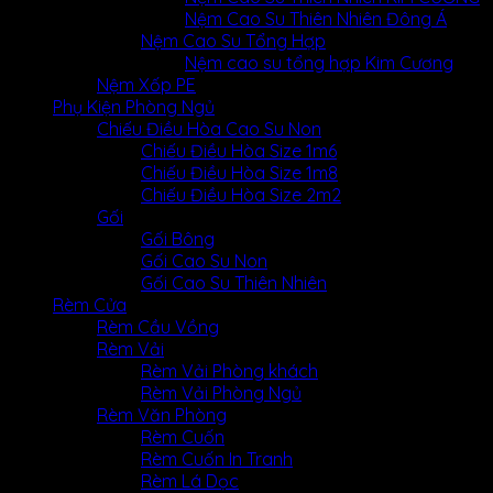
Giỏ hàng
Nệm Cao Su Thiên Nhiên Đông Á
Nệm Cao Su Tổng Hợp
Chưa có sản phẩm trong giỏ hàng.
Nệm cao su tổng hợp Kim Cương
Nệm Xốp PE
Phụ Kiện Phòng Ngủ
Chiếu Điều Hòa Cao Su Non
Chiếu Điều Hòa Size 1m6
Chiếu Điều Hòa Size 1m8
Chiếu Điều Hòa Size 2m2
Gối
Gối Bông
Gối Cao Su Non
Gối Cao Su Thiên Nhiên
Rèm Cửa
Rèm Cầu Vồng
Rèm Vải
Rèm Vải Phòng khách
Rèm Vải Phòng Ngủ
Rèm Văn Phòng
Rèm Cuốn
Rèm Cuốn In Tranh
Rèm Lá Dọc