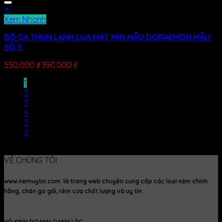
+
Xem Nhanh
BỘ GA THUN LẠNH LỤA MÁT MỊN MẪU DORAEMON MẪU
SỐ 5
550.000
₫
390.000
₫
1
2
3
4
5
6
VỀ CHÚNG TÔI
www.nemuytin.com là trang web chuyên cung cấp các loại nệm chính
hãng, chăn ga gối, rèm cửa chất lượng và uy tín.
HỘ KINH DOANH OANH LỘC