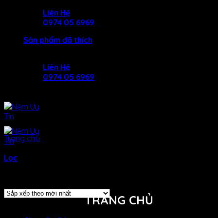
Skip
Liên Hệ
to
0974 05 6969
content
Sản phẩm đã thích
Liên Hệ
0974 05 6969
Trang chủ
/
Sản phẩm được gắn thẻ “chăn ga gối tencel
cao cấp”
Lọc
Hiển thị 1–12 của 61 kết quả
TRANG CHỦ
SẢN Phẩm