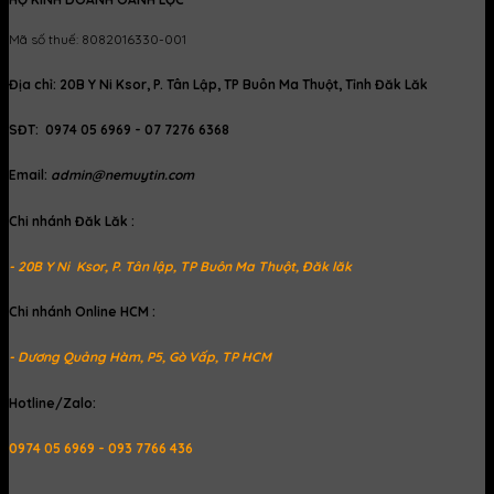
Mã số thuế: 8082016330-001
Địa chỉ: 20B Y Ni Ksor, P. Tân Lập, TP Buôn Ma Thuột, Tỉnh Đăk Lăk
SĐT: 0974 05 6969 - 07 7276 6368
Email:
admin@nemuytin.com
Chi nhánh Đăk Lăk :
- 20B Y Ni Ksor, P. Tân lập, TP Buôn Ma Thuột, Đăk lăk
Chi nhánh Online HCM :
- Dương Quảng Hàm, P5, Gò Vấp, TP HCM
Hotline/Zalo:
0974 05 6969 - 093 7766 436