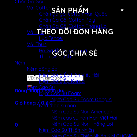
Chăn Ga Gối
Vải Cotton
SẢN PHẨM
Chăn ga gối cotton Hàn Quốc
Chăn Ga Gối Cotton Poly
Chăn Ga Gối Cotton Thắng Lợi
THEO DÕI ĐƠN HÀNG
Vải Lụa
Lụa Tencel
Vải Thun
Bộ Ga Thun Lạnh Lụa
GÓC CHIA SẺ
Thun siêu lạnh
Nệm
Nệm Bông Ép
Nệm Bông Ép Hàn Việt Hải
Tìm
Nệm Bông Ép Korea
kiếm:
Nệm Cao Su
Đăng nhập / Đăng ký
Nệm Cao Su Foam
Nệm Cao Su Foam Đông Á
Giỏ hàng /
0
₫
0
Nệm cao su non
Nệm Cao Su Non American
Chưa có sản phẩm trong giỏ hàng.
Nệm cao su non Hàn Việt Hải
Nệm Cao Su Non Thắng Lợi
0
Nệm Cao Su Thiên Nhiên
Nệm Cao Su Thiên Nhiên KIM CƯƠNG