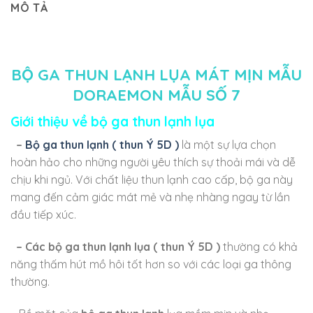
MÔ TẢ
BỘ GA THUN LẠNH LỤA MÁT MỊN MẪU
DORAEMON MẪU SỐ 7
Giới thiệu về bộ ga thun lạnh lụa
–
Bộ ga thun lạnh ( thun Ý 5D )
là một sự lựa chọn
hoàn hảo cho những người yêu thích sự thoải mái và dễ
chịu khi ngủ. Với chất liệu thun lạnh cao cấp, bộ ga này
mang đến cảm giác mát mẻ và nhẹ nhàng ngay từ lần
đầu tiếp xúc.
– Các bộ ga thun lạnh lụa
( thun Ý 5D )
thường có khả
năng thấm hút mồ hôi tốt hơn so với các loại ga thông
thường.