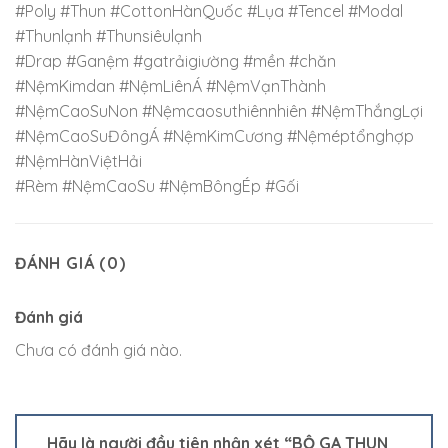
#Poly #Thun #CottonHànQuốc #Lụa #Tencel #Modal
#Thunlạnh #Thunsiêulạnh
#Drap #Ganệm #gatrảigiường #mền #chăn
#NệmKimdan #NệmLiênÁ #NệmVạnThành
#NệmCaoSuNon #Nệmcaosuthiênnhiên #NệmThắngLợi
#NệmCaoSuĐôngÁ #NệmKimCương #Nệméptổnghợp
#NệmHànViệtHải
#Rèm #NệmCaoSu #NệmBôngÉp #Gối
ĐÁNH GIÁ (0)
Đánh giá
Chưa có đánh giá nào.
Hãy là người đầu tiên nhận xét “BỘ GA THUN