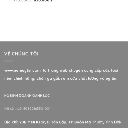
VỀ CHÚNG TÔI
www.nemuytin.com là trang web chuyên cung cấp các loại
nệm chính hãng, chăn ga gối, rèm cửa chất lượng và uy tín.
HỘ KINH DOANH OANH LỘC
Mã số thuế: 8082016330-001
Địa chỉ: 20B Y Ni Ksor, P. Tân Lập, TP Buôn Ma Thuột, Tỉnh Đăk