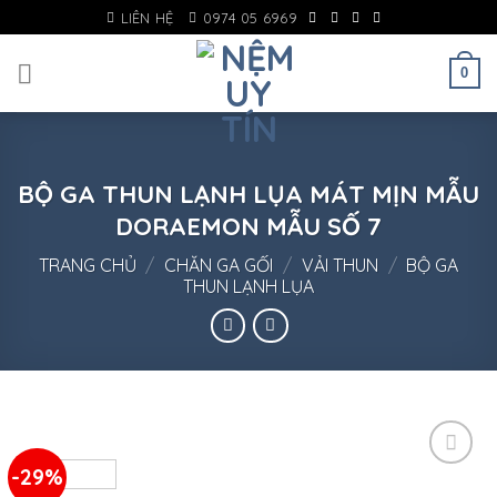
Skip
LIÊN HỆ
0974 05 6969
to
content
0
BỘ GA THUN LẠNH LỤA MÁT MỊN MẪU
DORAEMON MẪU SỐ 7
TRANG CHỦ
/
CHĂN GA GỐI
/
VẢI THUN
/
BỘ GA
THUN LẠNH LỤA
-29%