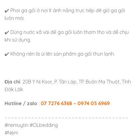
✔️ Phơi ga gối ở nơi ít ánh nắng trực tiếp đê giữ ga gối
luôn mới.
✔️ Dùng nước xã vải để ga gối luôn thơm tho và dễ chịu
khi sử dụng.
✔️ Không nên là ủi lên sản phẩm ga gối thun lạnh.
Địa chỉ
: 20B Y Ni Ksor, P. Tân Lập, TP. Buôn Ma Thuột, Tỉnh
Đăk Lăk
Hotline / zalo
:
07 7276 6368 – 0974 05 6969
– – – – – – – – – – – – – – – – – – – – – – – – – – – – – – – – – – – – –
#nemuytin #OLbedding
#Nệm