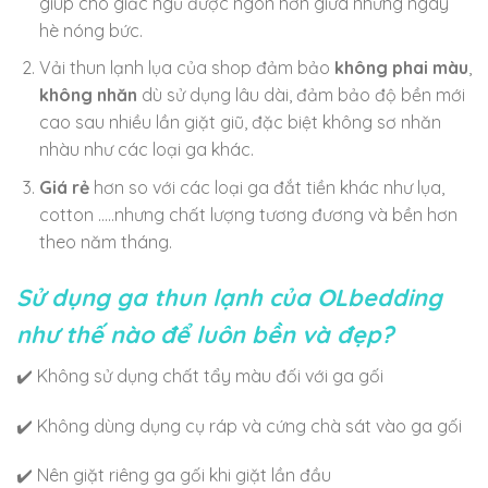
giúp cho giấc ngủ được ngon hơn giữa những ngày
hè nóng bức.
Vải thun lạnh lụa của shop đảm bảo
không phai màu
,
không nhăn
dù sử dụng lâu dài, đảm bảo độ bền mới
cao sau nhiều lần giặt giũ, đặc biệt không sơ nhăn
nhàu như các loại ga khác.
Giá rẻ
hơn so với các loại ga đắt tiền khác như lụa,
cotton …..nhưng chất lượng tương đương và bền hơn
theo năm tháng.
Sử dụng ga thun lạnh của OLbedding
như thế nào để luôn bền và đẹp?
✔️ Không sử dụng chất tẩy màu đối với ga gối
✔️ Không dùng dụng cụ ráp và cứng chà sát vào ga gối
✔️ Nên giặt riêng ga gối khi giặt lần đầu