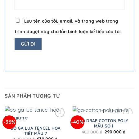
Lưu tên của tôi, email, và trang web trong
trình duyệt này cho lần bình luận kế tiếp của tôi.
SẢN PHẨM TƯƠNG TỰ
BỘ DRAP COTTON POLY
-36%
-40%
MẪU SỐ 1
BỘ GA LỤA TENCEL HỌA
480.000
₫
290.000
₫
TIẾT MẪU 7
990.000
₫
630.000
₫