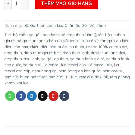
BỘ GA THUN LẠNH LỤA MÁT MỊN MẪU DORAEMON MẪU SỐ 7 số
THÊM VÀO GIỎ HÀNG
Danh mục:
Bộ Ga Thun Lạnh Lụa
,
Chăn Ga Gối
,
Vải Thun
Thẻ:
bộ chăn ga gối thun lạnh
,
bộ drap thun Hàn Quốc
,
bộ ga thun
giá rẻ
,
bộ ga thun lạnh
,
chăn ga gối tencel cao cấp
,
chăn ga lụa
,
chiếu
điều hòa bmt
,
chiếu điều hòa buôn ma thuột
,
cotton 100%
,
cotton xịn
,
drap thun
,
drap thun giá rẻ bmt
,
drap thun lạnh
,
drap thun lạnh thái
,
drap thun sieu lanh
,
ga gối
,
ga thun
,
ga thun lạnh giá rẻ
,
ga thun lạnh
hàn quốc
,
ga thun sỉ
,
lụa tencel
,
lụa tencel 60s
,
lụa tencel 80s
,
lụa
tencel cao cấp
,
nệm bông ép
,
nem bong ep hàn quốc
,
nệm cao su
,
rèm cửa buôn ma thuột
,
rèm cửa TP HCM
,
rèm cửa đăk lăk
,
rèm phòng
khách
,
vải lụa