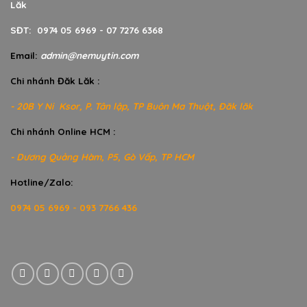
Lăk
SĐT: 0974 05 6969 - 07 7276 6368
Email:
admin@nemuytin.com
Chi nhánh Đăk Lăk :
- 20B Y Ni Ksor, P. Tân lập, TP Buôn Ma Thuột, Đăk lăk
Chi nhánh Online HCM :
- Dương Quảng Hàm, P5, Gò Vấp, TP HCM
Hotline/Zalo:
0974 05 6969 - 093 7766 436