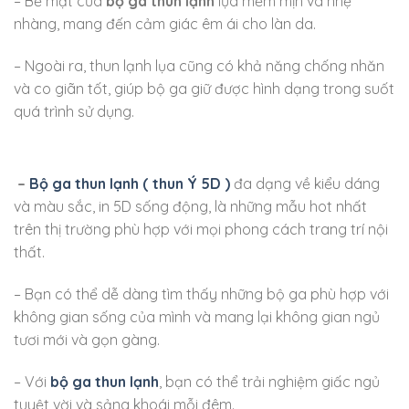
– Bề mặt của
bộ ga thun lạnh
lụa mềm mịn và nhẹ
nhàng, mang đến cảm giác êm ái cho làn da.
– Ngoài ra, thun lạnh lụa cũng có khả năng chống nhăn
và co giãn tốt, giúp bộ ga giữ được hình dạng trong suốt
quá trình sử dụng.
–
Bộ ga thun lạnh ( thun Ý 5D )
đa dạng về kiểu dáng
và màu sắc, in 5D sống động, là những mẫu hot nhất
trên thị trường phù hợp với mọi phong cách trang trí nội
thất.
– Bạn có thể dễ dàng tìm thấy những bộ ga phù hợp với
không gian sống của mình và mang lại không gian ngủ
tươi mới và gọn gàng.
– Với
bộ ga thun lạnh
, bạn có thể trải nghiệm giấc ngủ
tuyệt vời và sảng khoái mỗi đêm.