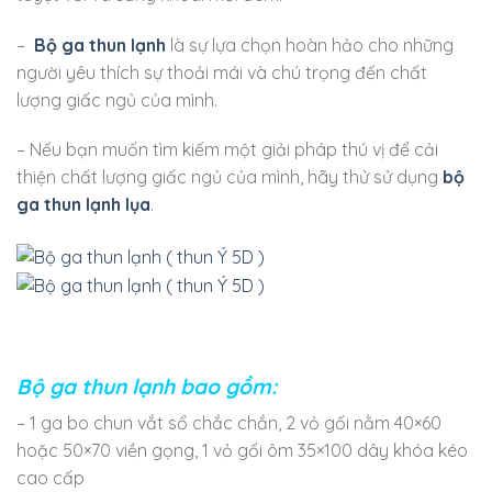
–
Bộ ga thun lạnh
là sự lựa chọn hoàn hảo cho những
người yêu thích sự thoải mái và chú trọng đến chất
lượng giấc ngủ của mình.
– Nếu bạn muốn tìm kiếm một giải pháp thú vị để cải
thiện chất lượng giấc ngủ của mình, hãy thử sử dụng
bộ
ga thun lạnh lụa
.
Bộ ga thun lạnh bao gồm:
– 1 ga bo chun vắt sổ chắc chắn, 2 vỏ gối nằm 40×60
hoặc 50×70 viền gọng, 1 vỏ gối ôm 35×100 dây khóa kéo
cao cấp