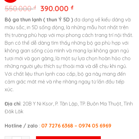
550.000
₫
390.000
₫
Bộ ga thun lạnh ( thun Ý 5D )
đa dạng về kiểu dáng và
màu sắc, in 5D sống động, là những mẫu hot nhất trên
thị trường phù hợp với mọi phong cách trang trí nội thất.
Bạn có thể dễ dàng tìm thấy những bộ ga phù hợp với
không gian sống của mình và mang lại không gian ngủ
tươi mới và gọn gàng, là một sự lựa chọn hoàn hảo cho
những người yêu thích sự thoải mái và dễ chịu khi ngủ.
Với chất liệu thun lạnh cao cấp, bộ ga này mang đến
cảm giác mát mẻ và nhẹ nhàng ngay từ lần đầu tiếp
xúc.
Địa chỉ
: 20B Y Ni Ksor, P. Tân Lập, TP. Buôn Ma Thuột, Tỉnh
Đăk Lăk
Hotline / zalo
:
07 7276 6368 – 0974 05 6969