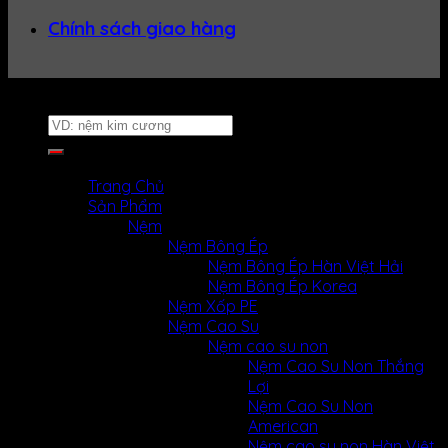
Chính sách giao hàng
Website thuộc về
Nệm Uy Tín
Tìm
kiếm:
MENU
MENU
Trang Chủ
Sản Phẩm
Nệm
Nệm Bông Ép
Nệm Bông Ép Hàn Việt Hải
Nệm Bông Ép Korea
Nệm Xốp PE
Nệm Cao Su
Nệm cao su non
Nệm Cao Su Non Thắng
Lợi
Nệm Cao Su Non
American
Nệm cao su non Hàn Việt