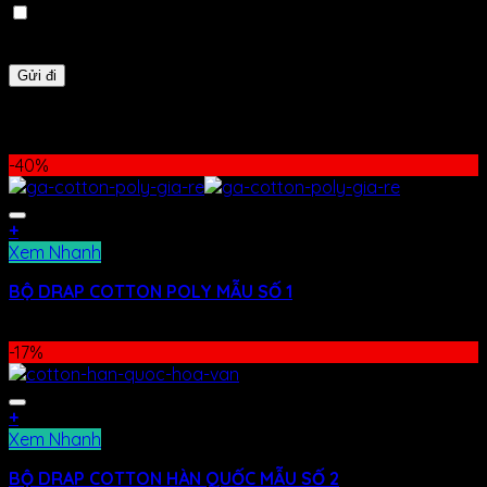
Lưu tên của tôi, email, và trang web trong trình duyệt
này cho lần bình luận kế tiếp của tôi.
Sản phẩm tương tự
-40%
+
Xem Nhanh
BỘ DRAP COTTON POLY MẪU SỐ 1
480.000
₫
290.000
₫
-17%
+
Xem Nhanh
BỘ DRAP COTTON HÀN QUỐC MẪU SỐ 2