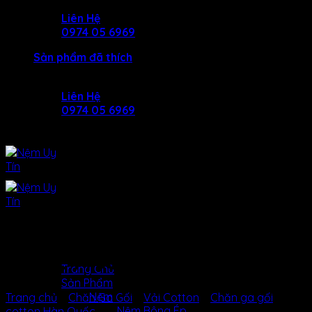
Skip
Liên Hệ
to
0974 05 6969
content
Sản phẩm đã thích
Liên Hệ
0974 05 6969
BỘ DRAP COTTON HÀN
QUỐC MẪU SỐ 6
MENU
MENU
Trang Chủ
Sản Phẩm
Nệm
Trang chủ
/
Chăn Ga Gối
/
Vải Cotton
/
Chăn ga gối
Nệm Bông Ép
cotton Hàn Quốc