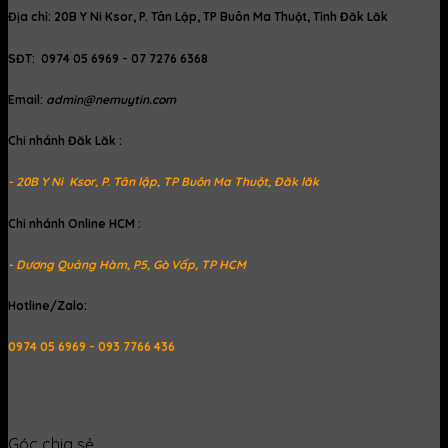
Địa chỉ: 20B Y Ni Ksor, P. Tân Lập, TP Buôn Ma Thuột, Tỉnh Đăk Lăk
SĐT: 0974 05 6969 - 07 7276 6368
Email:
admin@nemuytin.com
Chi nhánh Đăk Lăk :
- 20B Y Ni Ksor, P. Tân lập, TP Buôn Ma Thuột, Đăk lăk
Chi nhánh Online HCM :
- Dương Quảng Hàm, P5, Gò Vấp, TP HCM
Hotline/Zalo:
0974 05 6969 - 093 7766 436
Góc chia sẻ