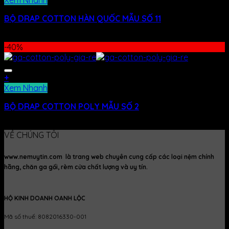
BỘ DRAP COTTON HÀN QUỐC MẪU SỐ 11
400.000
₫
–
480.000
₫
-40%
+
Xem Nhanh
BỘ DRAP COTTON POLY MẪU SỐ 2
480.000
₫
290.000
₫
VỀ CHÚNG TÔI
www.nemuytin.com là trang web chuyên cung cấp các loại nệm chính
hãng, chăn ga gối, rèm cửa chất lượng và uy tín.
HỘ KINH DOANH OANH LỘC
Mã số thuế: 8082016330-001