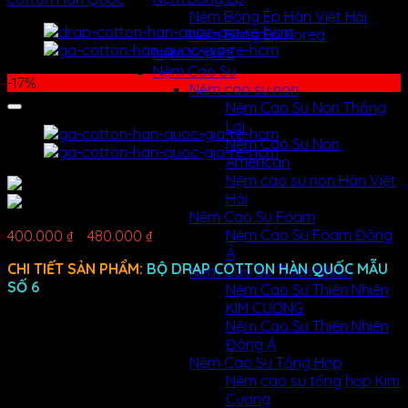
Nệm Bông Ép Hàn Việt Hải
Nệm Bông Ép Korea
Nệm Xốp PE
Nệm Cao Su
-17%
Nệm cao su non
Nệm Cao Su Non Thắng
Lợi
Nệm Cao Su Non
American
Nệm cao su non Hàn Việt
Hải
Nệm Cao Su Foam
Nệm Cao Su Foam Đông
400.000
₫
–
480.000
₫
Á
CHI TIẾT SẢN PHẨM:
BỘ DRAP COTTON HÀN QUỐC MẪU
Nệm Cao Su Thiên Nhiên
SỐ 6
Nệm Cao Su Thiên Nhiên
KIM CƯƠNG
– Gồm 1 drap, 2 vỏ gối nằm và 1 vỏ gối ôm
Nệm Cao Su Thiên Nhiên
Đông Á
– Bộ drap cotton Hàn Quốc gồm 4 món: 1 drap 1m8 x 2m x
Nệm Cao Su Tổng Hợp
20 cm hoặc 1 drap 1m6 x 2m x 20 cm, 2 vỏ gối nằm 50cm x
Nệm cao su tổng hợp Kim
70cm, 1 vỏ gối ôm 35cm x 100 cm( Dành cho gối hơi), áo
Cương
gối ôm cao su là 20cm x 100cm . Bộ sản phẩm được thiết