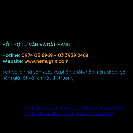
– Thanh toán dễ dàng tiện lợi thông qua internet banking
(Vietcombank, MB Bank) hoặc trực tiếp với nhân viên giao
hàng.
Mua nệm drap cotton hàn quốc ở đâu?
HỖ TRỢ TƯ VẤN VÀ ĐẶT HÀNG:
Hotline:
0974 05 6969 – 03 3939 2468
Website:
www.nemuytin.com
Tự hào là nhà sản xuất và phân phối chăn mền, drap, gối
nệm giá tốt và rẻ nhất thị trường
Thông tin bổ sung
Kích
1m x 2m x 10cm
,
1m2 x 2m x 10cm
,
1m4 x 2m x
thước
10cm
,
1m6 x 2m x 10cm
,
1m8 x 2m x 10cm
Drap
Đánh giá (0)