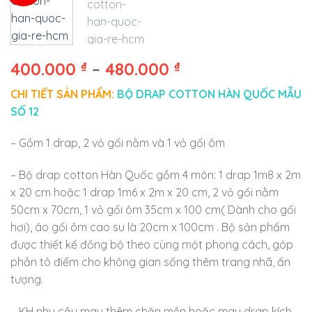
400.000
₫
–
480.000
₫
CHI TIẾT SẢN PHẨM:
BỘ DRAP COTTON HÀN QUỐC MẪU
SỐ 12
– Gồm 1 drap, 2 vỏ gối nằm và 1 vỏ gối ôm
– Bộ drap cotton Hàn Quốc gồm 4 món: 1 drap 1m8 x 2m
x 20 cm hoặc 1 drap 1m6 x 2m x 20 cm, 2 vỏ gối nằm
50cm x 70cm, 1 vỏ gối ôm 35cm x 100 cm( Dành cho gối
hơi), áo gối ôm cao su là 20cm x 100cm . Bộ sản phẩm
được thiết kế đồng bộ theo cùng một phong cách, góp
phần tô điểm cho không gian sống thêm trang nhã, ấn
tượng.
– KH nhu cầu may thêm chăn mền hoặc may drap kích