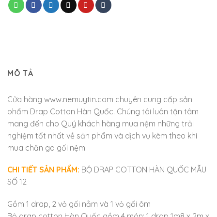
MÔ TẢ
Cửa hàng www.nemuytin.com chuyên cung cấp sản
phẩm Drap Cotton Hàn Quốc. Chúng tôi luôn tận tâm
mang đến cho Quý khách hàng mua nệm những trải
nghiệm tốt nhất về sản phẩm và dịch vụ kèm theo khi
mua chăn ga gối nệm.
CHI TIẾT SẢN PHẨM:
BỘ DRAP COTTON HÀN QUỐC MẪU
SỐ 12
Gồm 1 drap, 2 vỏ gối nằm và 1 vỏ gối ôm
Bộ drap cotton Hàn Quốc gồm 4 món: 1 drap 1m8 x 2m x