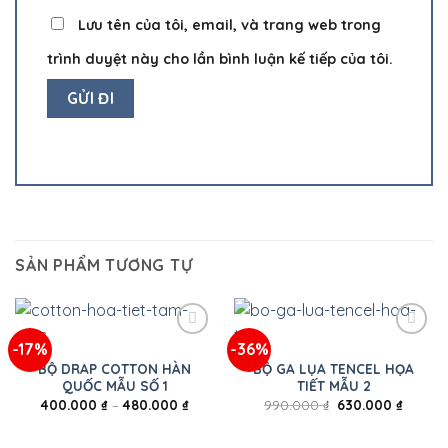
Lưu tên của tôi, email, và trang web trong
trình duyệt này cho lần bình luận kế tiếp của tôi.
SẢN PHẨM TƯƠNG TỰ
-17%
-36%
BỘ DRAP COTTON HÀN
BỘ GA LỤA TENCEL HỌA
QUỐC MẪU SỐ 1
TIẾT MẪU 2
400.000
₫
–
480.000
₫
990.000
₫
630.000
₫