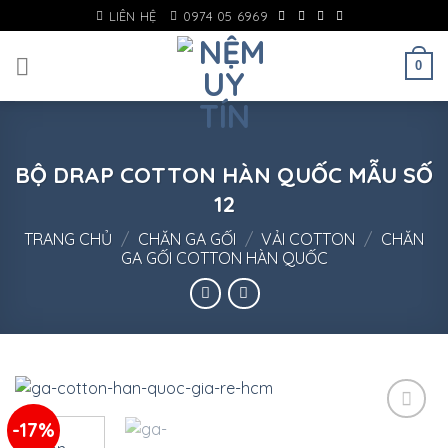
Skip
LIÊN HỆ
0974 05 6969
to
content
0
BỘ DRAP COTTON HÀN QUỐC MẪU SỐ
12
TRANG CHỦ
/
CHĂN GA GỐI
/
VẢI COTTON
/
CHĂN
GA GỐI COTTON HÀN QUỐC
-17%