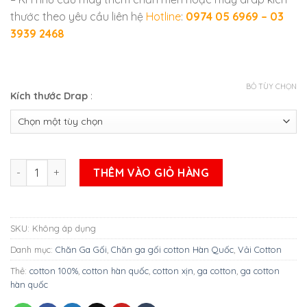
thước theo yêu cầu liên hệ
Hotline
:
0974 05 6969 – 03
3939 2468
BỎ TÙY CHỌN
Kích thước Drap
:
BỘ DRAP COTTON HÀN QUỐC MẪU SỐ 12 số lượng
THÊM VÀO GIỎ HÀNG
SKU:
Không áp dụng
Danh mục:
Chăn Ga Gối
,
Chăn ga gối cotton Hàn Quốc
,
Vải Cotton
Thẻ:
cotton 100%
,
cotton hàn quốc
,
cotton xịn
,
ga cotton
,
ga cotton
hàn quốc