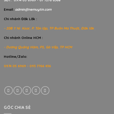
Email:
admin@nemuytin.com
Chi nhánh Đăk Lăk :
- 20B Y Ni Ksor, P. Tân lập, TP Buôn Ma Thuột, Đăk lăk
Chi nhánh Online HCM :
- Dương Quảng Hàm, P5, Gò Vấp, TP HCM
Hotline/Zalo:
0974 05 6969 - 093 7766 436
GÓC CHIA SẺ