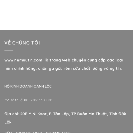
VỀ CHÚNG TÔI
www.nemuytin.com là trang web chuyên cung cấp các loại
nệm chính hãng, chăn ga gối, rèm cửa chất lượng và uy tín.
HỘ KINH DOANH OANH LỘC
Mã số thuế: 8082016330-001
Địa chỉ: 20B Y Ni Ksor, P. Tân Lập, TP Buôn Ma Thuột, Tỉnh Đăk
Lăk
SĐT: 0974 05 6969 - 07 7276 6368