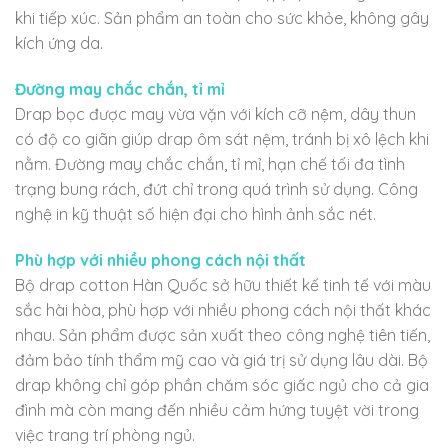
khi tiếp xúc. Sản phẩm an toàn cho sức khỏe, không gây
kích ứng da.
Đường may chắc chắn, tỉ mỉ
Drap bọc được may vừa vặn với kích cỡ nệm, dây thun
có độ co giãn giúp drap ôm sát nệm, tránh bị xô lệch khi
nằm. Đường may chắc chắn, tỉ mỉ, hạn chế tối đa tình
trạng bung rách, đứt chỉ trong quá trình sử dụng. Công
nghệ in kỹ thuật số hiện đại cho hình ảnh sắc nét.
Phù hợp với nhiều phong cách nội thất
Bộ drap cotton Hàn Quốc sở hữu thiết kế tinh tế với màu
sắc hài hòa, phù hợp với nhiều phong cách nội thất khác
nhau. Sản phẩm được sản xuất theo công nghệ tiên tiến,
đảm bảo tính thẩm mỹ cao và giá trị sử dụng lâu dài. Bộ
drap không chỉ góp phần chăm sóc giấc ngủ cho cả gia
đình mà còn mang đến nhiều cảm hứng tuyệt vời trong
việc trang trí phòng ngủ.