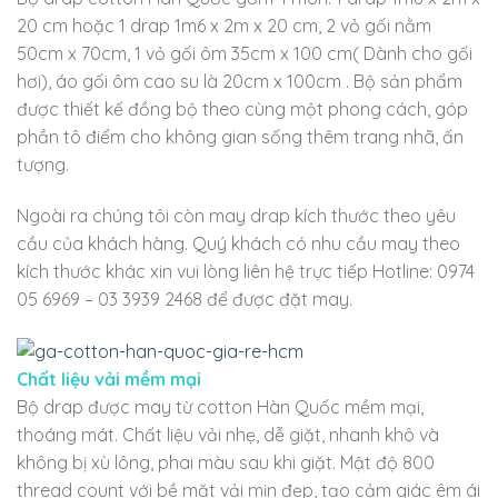
20 cm hoặc 1 drap 1m6 x 2m x 20 cm, 2 vỏ gối nằm
50cm x 70cm, 1 vỏ gối ôm 35cm x 100 cm( Dành cho gối
hơi), áo gối ôm cao su là 20cm x 100cm . Bộ sản phẩm
được thiết kế đồng bộ theo cùng một phong cách, góp
phần tô điểm cho không gian sống thêm trang nhã, ấn
tượng.
Ngoài ra chúng tôi còn may drap kích thước theo yêu
cầu của khách hàng. Quý khách có nhu cầu may theo
kích thước khác xin vui lòng liên hệ trực tiếp Hotline: 0974
05 6969 – 03 3939 2468 để được đặt may.
Chất liệu vải mềm mại
Bộ drap được may từ cotton Hàn Quốc mềm mại,
thoáng mát. Chất liệu vải nhẹ, dễ giặt, nhanh khô và
không bị xù lông, phai màu sau khi giặt. Mật độ 800
thread count với bề mặt vải mịn đẹp, tạo cảm giác êm ái