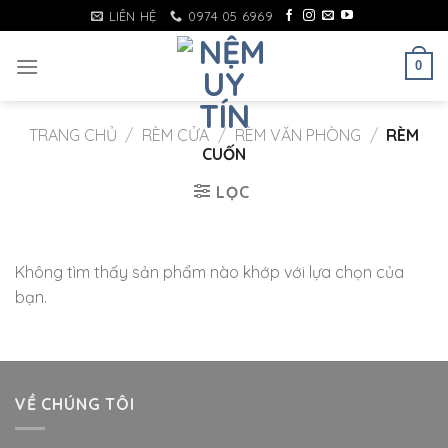
Skip
LIÊN HỆ
0974 05 6969
to
content
0
TRANG CHỦ
/
RÈM CỬA
/
RÈM VĂN PHÒNG
/
RÈM
CUỐN
LỌC
Không tìm thấy sản phẩm nào khớp với lựa chọn của
bạn.
VỀ CHÚNG TÔI