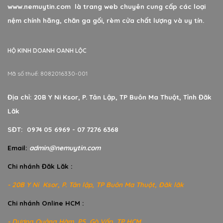
www.nemuytin.com là trang web chuyên cung cấp các loại
nệm chính hãng, chăn ga gối, rèm cửa chất lượng và uy tín.
HỘ KINH DOANH OANH LỘC
Mã số thuế: 8082016330-001
Địa chỉ: 20B Y Ni Ksor, P. Tân Lập, TP Buôn Ma Thuột, Tỉnh Đăk
Lăk
SĐT: 0974 05 6969 - 07 7276 6368
Email:
admin@nemuytin.com
Chi nhánh Đăk Lăk :
- 20B Y Ni Ksor, P. Tân lập, TP Buôn Ma Thuột, Đăk lăk
Chi nhánh Online HCM :
- Dương Quảng Hàm, P5, Gò Vấp, TP HCM