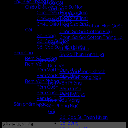
Phụ Kiện Phòng Ngủ
Chăn Ga Gối
Chiếu Điều Hòa Cao Su Non
Vải Lụa
Chiếu Điều Hòa Size 1m6
Lụa Tencel
Chiếu Điều Hòa Size 1m8
Vải Cotton
Chiếu Điều Hòa Size 2m2
Chăn ga gối cotton Hàn Quốc
Gối
Chăn Ga Gối Cotton Poly
Gối Bông
Chăn Ga Gối Cotton Thắng Lợi
Gối Cao Su Non
Vải Thun
Gối Cao Su Thiên Nhiên
Thun siêu lạnh
Rèm Cửa
Bộ Ga Thun Lạnh Lụa
Rèm Cầu Vồng
Rèm Cửa
Rèm Vải
Rèm Vải
Rèm Vải Phòng khách
Rèm Vải Phòng khách
Rèm Vải Phòng Ngủ
Rèm Vải Phòng Ngủ
Rèm Văn Phòng
Rèm Văn Phòng
Rèm Cuốn
Rèm Cuốn
Rèm Cuốn In Tranh
Rèm Lá Dọc
Rèm Lá Dọc
Rèm Cầu Vồng
Sản phẩm khác
Phụ Kiện Phòng Ngủ
Gối
Không tìm thấy sản phẩm nào khớp với lựa chọn của bạn.
Gối Cao Su Thiên Nhiên
Gối Bông
VỀ CHÚNG TÔI