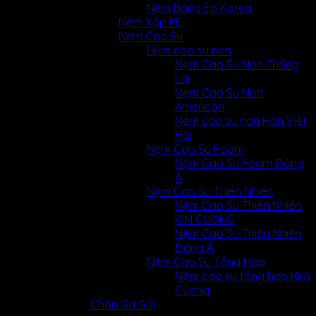
Nệm Bông Ép Korea
Nệm Xốp PE
Nệm Cao Su
Nệm cao su non
Nệm Cao Su Non Thắng
Lợi
Nệm Cao Su Non
American
Nệm cao su non Hàn Việt
Hải
Nệm Cao Su Foam
Nệm Cao Su Foam Đông
Á
Nệm Cao Su Thiên Nhiên
Nệm Cao Su Thiên Nhiên
KIM CƯƠNG
Nệm Cao Su Thiên Nhiên
Đông Á
Nệm Cao Su Tổng Hợp
Nệm cao su tổng hợp Kim
Cương
Chăn Ga Gối