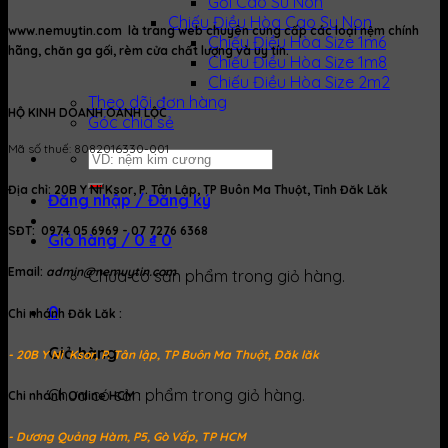
Gối Cao Su Non
Chiếu Điều Hòa Cao Su Non
www.nemuytin.com là trang web chuyên cung cấp các loại nệm chính
Chiếu Điều Hòa Size 1m6
hãng, chăn ga gối, rèm cửa chất lượng và uy tín.
Chiếu Điều Hòa Size 1m8
Chiếu Điều Hòa Size 2m2
Theo dõi đơn hàng
HỘ KINH DOANH OANH LỘC
Góc chia sẻ
Mã số thuế: 8082016330-001
Tìm
kiếm:
Địa chỉ: 20B Y Ni Ksor, P. Tân Lập, TP Buôn Ma Thuột, Tỉnh Đăk Lăk
Đăng nhập / Đăng ký
SĐT: 0974 05 6969 - 07 7276 6368
Giỏ hàng /
0
₫
0
Email:
admin@nemuytin.com
Chưa có sản phẩm trong giỏ hàng.
0
Chi nhánh Đăk Lăk :
Giỏ hàng
- 20B Y Ni Ksor, P. Tân lập, TP Buôn Ma Thuột, Đăk lăk
Chưa có sản phẩm trong giỏ hàng.
Chi nhánh Online HCM :
- Dương Quảng Hàm, P5, Gò Vấp, TP HCM