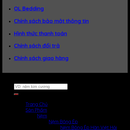
OL Bedding
Chính sách bảo mật thông tin
Hình thức thanh toán
Chính sách đổi trả
Chính sách giao hàng
Website thuộc về
Nệm Uy Tín
Tìm
kiếm:
MENU
MENU
Trang Chủ
Sản Phẩm
Nệm
Nệm Bông Ép
Nệm Bông Ép Hàn Việt Hải