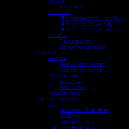
Vải Lụa
Lụa Tencel
Vải Cotton
Chăn ga gối cotton Hàn Quốc
Chăn Ga Gối Cotton Poly
Chăn Ga Gối Cotton Thắng Lợi
Vải Thun
Thun siêu lạnh
Bộ Ga Thun Lạnh Lụa
Rèm Cửa
Rèm Vải
Rèm Vải Phòng khách
Rèm Vải Phòng Ngủ
Rèm Văn Phòng
Rèm Cuốn
Rèm Lá Dọc
Rèm Cầu Vồng
Phụ Kiện Phòng Ngủ
Gối
Gối Cao Su Thiên Nhiên
Gối Bông
Gối Cao Su Non
Chiếu Điều Hòa Cao Su Non