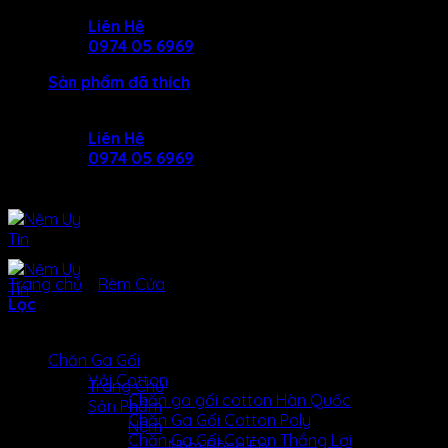
Skip
Liên Hệ
to
0974 05 6969
content
Sản phẩm đã thích
Liên Hệ
0974 05 6969
Trang chủ
/
Rèm Cửa
/
Rèm Cầu Vồng
Lọc
SẢN Phẩm
Chăn Ga Gối
MENU
MENU
Vải Cotton
Trang Chủ
Chăn ga gối cotton Hàn Quốc
Sản Phẩm
Chăn Ga Gối Cotton Poly
Nệm
Chăn Ga Gối Cotton Thắng Lợi
Nệm Bông Ép