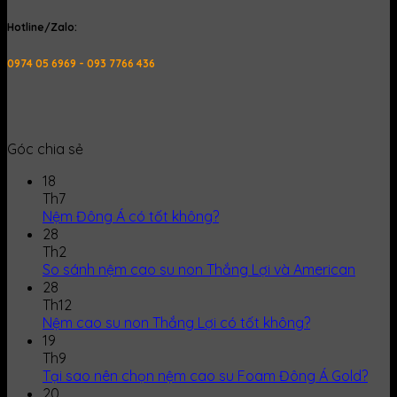
Hotline/Zalo:
0974 05 6969 - 093 7766 436
Góc chia sẻ
18
Th7
Nệm Đông Á có tốt không?
28
Th2
So sánh nệm cao su non Thắng Lợi và American
28
Th12
Nệm cao su non Thắng Lợi có tốt không?
19
Th9
Tại sao nên chọn nệm cao su Foam Đông Á Gold?
20