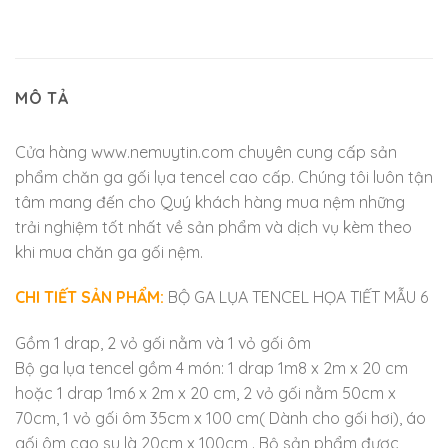
MÔ TẢ
Cửa hàng www.nemuytin.com chuyên cung cấp sản
phẩm chăn ga gối lụa tencel cao cấp. Chúng tôi luôn tận
tâm mang đến cho Quý khách hàng mua nệm những
trải nghiệm tốt nhất về sản phẩm và dịch vụ kèm theo
khi mua chăn ga gối nệm.
CHI TIẾT SẢN PHẨM:
BỘ GA LỤA TENCEL HỌA TIẾT MẪU 6
Gồm 1 drap, 2 vỏ gối nằm và 1 vỏ gối ôm
Bộ ga lụa tencel gồm 4 món: 1 drap 1m8 x 2m x 20 cm
hoặc 1 drap 1m6 x 2m x 20 cm, 2 vỏ gối nằm 50cm x
70cm, 1 vỏ gối ôm 35cm x 100 cm( Dành cho gối hơi), áo
gối ôm cao su là 20cm x 100cm . Bộ sản phẩm được