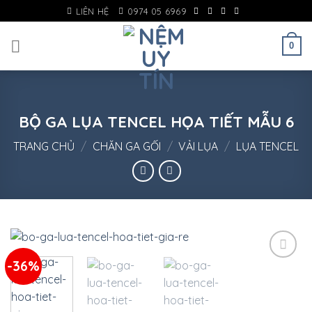
Skip
LIÊN HỆ
0974 05 6969
to
content
0
BỘ GA LỤA TENCEL HỌA TIẾT MẪU 6
TRANG CHỦ
/
CHĂN GA GỐI
/
VẢI LỤA
/
LỤA TENCEL
-36%