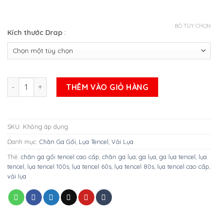
BỎ TÙY CHỌN
Kích thước Drap
:
BỘ GA LỤA TENCEL HỌA TIẾT MẪU 6 số lượng
THÊM VÀO GIỎ HÀNG
SKU:
Không áp dụng
Danh mục:
Chăn Ga Gối
,
Lụa Tencel
,
Vải Lụa
Thẻ:
chăn ga gối tencel cao cấp
,
chăn ga lụa
,
ga lụa
,
ga lụa tencel
,
lụa
tencel
,
lụa tencel 100s
,
lụa tencel 60s
,
lụa tencel 80s
,
lụa tencel cao cấp
,
vải lụa