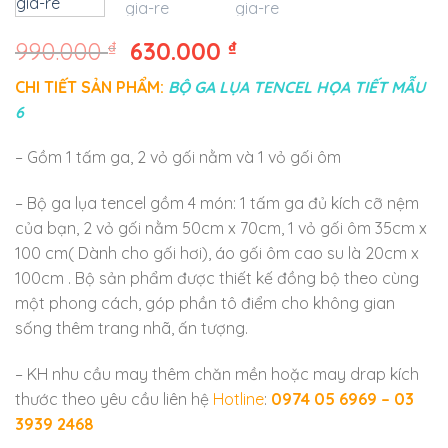
990.000
₫
630.000
₫
CHI TIẾT SẢN PHẨM:
BỘ GA LỤA TENCEL HỌA TIẾT MẪU
6
– Gồm 1 tấm ga, 2 vỏ gối nằm và 1 vỏ gối ôm
– Bộ ga lụa tencel gồm 4 món: 1 tấm ga đủ kích cỡ nệm
của bạn, 2 vỏ gối nằm 50cm x 70cm, 1 vỏ gối ôm 35cm x
100 cm( Dành cho gối hơi), áo gối ôm cao su là 20cm x
100cm . Bộ sản phẩm được thiết kế đồng bộ theo cùng
một phong cách, góp phần tô điểm cho không gian
sống thêm trang nhã, ấn tượng.
– KH nhu cầu may thêm chăn mền hoặc may drap kích
thước theo yêu cầu liên hệ
Hotline
:
0974 05 6969 – 03
3939 2468