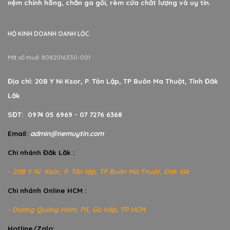
nệm chính hãng, chăn ga gối, rèm cửa chất lượng và uy tín.
HỘ KINH DOANH OANH LỘC
Mã số thuế: 8082016330-001
Địa chỉ: 20B Y Ni Ksor, P. Tân Lập, TP Buôn Ma Thuột, Tỉnh Đăk
Lăk
SĐT: 0974 05 6969 - 07 7276 6368
Email:
admin@nemuytin.com
Chi nhánh Đăk Lăk :
- 20B Y Ni Ksor, P. Tân lập, TP Buôn Ma Thuột, Đăk lăk
Chi nhánh Online HCM :
- Dương Quảng Hàm, P5, Gò Vấp, TP HCM
Hotline/Zalo: