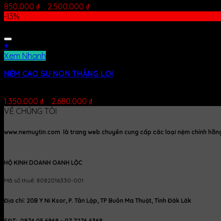
850.000
₫
–
2.500.000
₫
-13%
+
Xem Nhanh
NỆM CAO SU NON THẮNG LỢI
Được xếp hạng
5.00
5 sao
1.350.000
₫
–
2.680.000
₫
VỀ CHÚNG TÔI
www.nemuytin.com là trang web chuyên cung cấp các loại nệm chính hãng, 
HỘ KINH DOANH OANH LỘC
Mã số thuế: 8082016330-001
Địa chỉ: 20B Y Ni Ksor, P. Tân Lập, TP Buôn Ma Thuột, Tỉnh Đăk Lăk
SĐT: 0974 05 6969 - 07 7276 6368