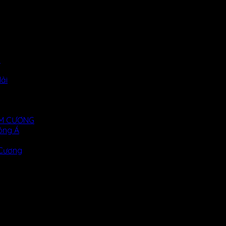
i
ải
KIM CƯƠNG
ông Á
 Cương