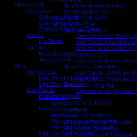
Chăn Ga Gối
Nệm Bông Ép Hàn Việt Hải
Vải Cotton
Nệm Bông Ép Korea
Chăn ga gối cotton Hàn Quốc
Nệm Xốp PE
Chăn Ga Gối Cotton Poly
Nệm Cao Su
Chăn Ga Gối Cotton Thắng Lợi
Nệm cao su non
Vải Lụa
Nệm Cao Su Non Thắng Lợ
Lụa Tencel
Nệm Cao Su Non American
Vải Thun
Nệm cao su non Hàn Việt H
Bộ Ga Thun Lạnh Lụa
Nệm Cao Su Foam
Thun siêu lạnh
Nệm Cao Su Foam Đông Á
Nệm
Nệm Cao Su Thiên Nhiên
Nệm Bông Ép
Nệm Cao Su Thiên Nhiên 
Nệm Bông Ép Hàn Việt Hải
Nệm Cao Su Thiên Nhiên Đ
Nệm Bông Ép Korea
Nệm Cao Su Tổng Hợp
Nệm Cao Su
Nệm cao su tổng hợp Kim
Nệm Cao Su Foam
Chăn Ga Gối
Nệm Cao Su Foam Đông Á
Vải Lụa
Nệm cao su non
Lụa Tencel
Nệm Cao Su Non American
Vải Cotton
Nệm cao su non Hàn Việt Hải
Chăn ga gối cotton Hàn Quốc
Nệm Cao Su Non Thắng Lợi
Chăn Ga Gối Cotton Poly
Nệm Cao Su Thiên Nhiên
Chăn Ga Gối Cotton Thắng Lợi