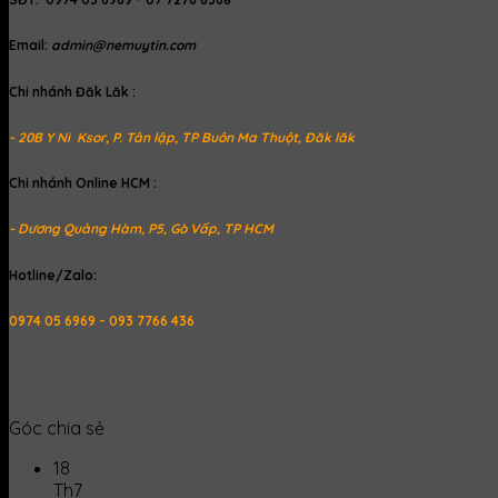
Email:
admin@nemuytin.com
Chi nhánh Đăk Lăk :
- 20B Y Ni Ksor, P. Tân lập, TP Buôn Ma Thuột, Đăk lăk
Chi nhánh Online HCM :
- Dương Quảng Hàm, P5, Gò Vấp, TP HCM
Hotline/Zalo:
0974 05 6969 - 093 7766 436
Góc chia sẻ
18
Th7