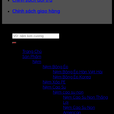
Chính sách đổi trả
Chính sách giao hàng
Website thuộc về
Nệm Uy Tín
Tìm
kiếm:
MENU
MENU
Trang Chủ
Sản Phẩm
Nệm
Nệm Bông Ép
Nệm Bông Ép Hàn Việt Hải
Nệm Bông Ép Korea
Nệm Xốp PE
Nệm Cao Su
Nệm cao su non
Nệm Cao Su Non Thắng
Lợi
Nệm Cao Su Non
American