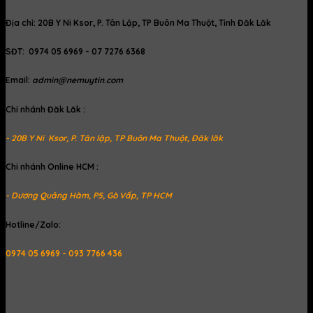
Địa chỉ: 20B Y Ni Ksor, P. Tân Lập, TP Buôn Ma Thuột, Tỉnh Đăk Lăk
SĐT: 0974 05 6969 - 07 7276 6368
Email:
admin@nemuytin.com
Chi nhánh Đăk Lăk :
- 20B Y Ni Ksor, P. Tân lập, TP Buôn Ma Thuột, Đăk lăk
Chi nhánh Online HCM :
- Dương Quảng Hàm, P5, Gò Vấp, TP HCM
Hotline/Zalo:
0974 05 6969 - 093 7766 436