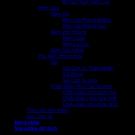
Bộ Ga Thun Lạnh Lụa
Rèm Cửa
Rèm Vải
Rèm Vải Phòng khách
Rèm Vải Phòng Ngủ
Rèm Văn Phòng
Rèm Cuốn
Rèm Lá Dọc
Rèm Cầu Vồng
Phụ Kiện Phòng Ngủ
Gối
Gối Cao Su Thiên Nhiên
Gối Bông
Gối Cao Su Non
Chiếu Điều Hòa Cao Su Non
Chiếu Điều Hòa Size 1m6
Chiếu Điều Hòa Size 1m8
Chiếu Điều Hòa Size 2m2
Theo dõi đơn hàng
Góc chia sẻ
Đăng nhập
Sản phẩm đã thích