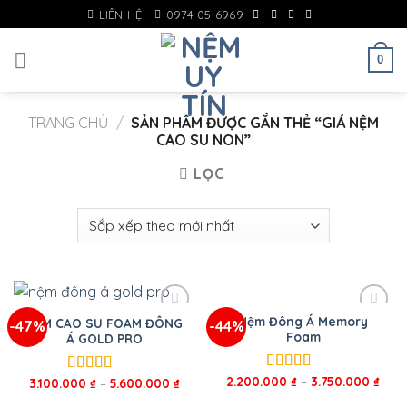
Skip
LIÊN HỆ
0974 05 6969
to
content
0
TRANG CHỦ
/
SẢN PHẨM ĐƯỢC GẮN THẺ “GIÁ NỆM
CAO SU NON”
LỌC
Nệm Đông Á Memory
NỆM CAO SU FOAM ĐÔNG
-47%
-44%
Foam
Á GOLD PRO
2.200.000
₫
–
3.750.000
₫
Được xếp
3.100.000
₫
–
5.600.000
₫
Được xếp
hạng
5.00
5
hạng
5.00
5