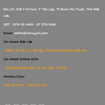
Địa chỉ: 20B Y Ni Ksor, P. Tân Lập, TP Buôn Ma Thuột, Tỉnh Đăk
Lăk
SĐT: 0974 05 6969 - 07 7276 6368
Email:
admin@nemuytin.com
Chi nhánh Đăk Lăk :
- 20B Y Ni Ksor, P. Tân lập, TP Buôn Ma Thuột, Đăk lăk
Chi nhánh Online HCM :
- Dương Quảng Hàm, P5, Gò Vấp, TP HCM
Hotline/Zalo:
0974 05 6969 - 093 7766 436