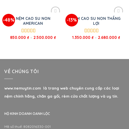
sao
sao
NỆM CAO SU NON
NỆM CAO SU NON THẮNG
-48%
-13%
AMERICAN
LỢI
850.000
₫
–
2.500.000
₫
1.350.000
₫
–
2.680.000
₫
Được xếp
Được xếp
hạng
5.00
5
hạng
5.00
5
sao
sao
VỀ CHÚNG TÔI
www.nemuytin.com là trang web chuyên cung cấp các loại
nệm chính hãng, chăn ga gối, rèm cửa chất lượng và uy tín.
HỘ KINH DOANH OANH LỘC
Mã số thuế: 8082016330-001