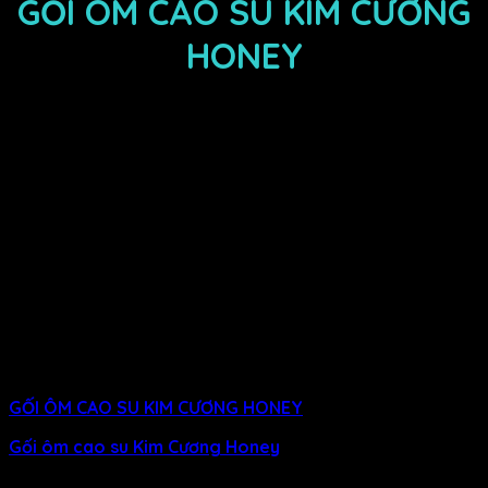
GỐI ÔM CAO SU KIM CƯƠNG
HONEY
MÔ TẢ SẢN PHẨM
Kích thước:
20x100cm
Chất liệu ruột gối:
Được cấu tạo từ 100% cao su thiên
nhiên cao cấp
Tiêu chuẩn chất lượng:
ISO 9001:2000
Kiểu dáng:
Gối được đổ khuôn nguyên khối hình trụ tròn
Độ bền:
Sản phẩm có độ bền cao từ 5 – 7 năm
GỐI ÔM CAO SU KIM CƯƠNG HONEY
CÓ TỐT KHÔNG?
Gối ôm cao su Kim Cương Honey
được thiết kế dựa trên
vóc dáng người châu Á, đảm bảo độ nâng đỡ tốt cho