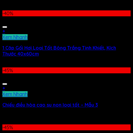
599.000
₫
–
649.000
₫
-40%
+
Xem Nhanh
1 Cặp Gối Hơi Loại Tốt Bông Trắng Tinh Khiết, Kích
Thước 40x60cm
200.000
₫
120.000
₫
-45%
+
Xem Nhanh
Chiếu điều hòa cao su non loại tốt – Mẫu 3
599.000
₫
–
649.000
₫
-45%