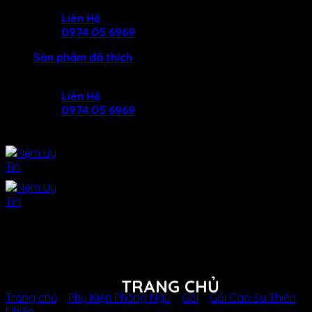
Skip
Liên Hệ
to
0974 05 6969
content
Sản phẩm đã thích
Liên Hệ
0974 05 6969
GỐI ÔM CAO SU KIM CƯƠNG
HONEY
TRANG CHỦ
Trang chủ
/
Phụ Kiện Phòng Ngủ
/
Gối
/
Gối Cao Su Thiên
Nhiên