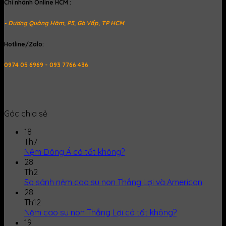
Chi nhánh Online HCM :
- Dương Quảng Hàm, P5, Gò Vấp, TP HCM
Hotline/Zalo:
0974 05 6969 - 093 7766 436
Góc chia sẻ
18
Th7
Nệm Đông Á có tốt không?
28
Th2
So sánh nệm cao su non Thắng Lợi và American
28
Th12
Nệm cao su non Thắng Lợi có tốt không?
19