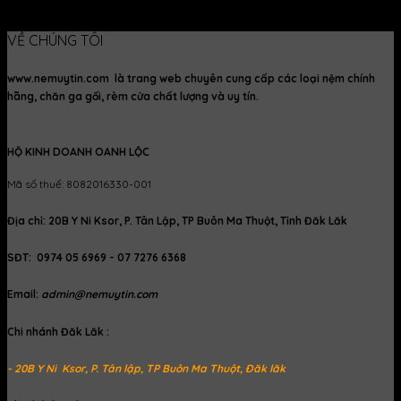
590.000
₫
550.000
₫
VỀ CHÚNG TÔI
www.nemuytin.com là trang web chuyên cung cấp các loại nệm chính
hãng, chăn ga gối, rèm cửa chất lượng và uy tín.
HỘ KINH DOANH OANH LỘC
Mã số thuế: 8082016330-001
Địa chỉ: 20B Y Ni Ksor, P. Tân Lập, TP Buôn Ma Thuột, Tỉnh Đăk Lăk
SĐT: 0974 05 6969 - 07 7276 6368
Email:
admin@nemuytin.com
Chi nhánh Đăk Lăk :
- 20B Y Ni Ksor, P. Tân lập, TP Buôn Ma Thuột, Đăk lăk