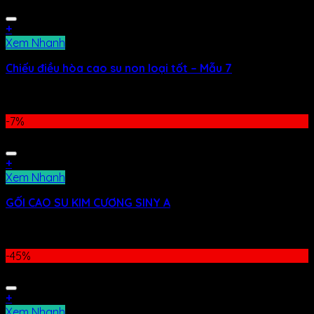
+
Xem Nhanh
Chiếu điều hòa cao su non loại tốt – Mẫu 7
599.000
₫
–
649.000
₫
-7%
+
Xem Nhanh
GỐI CAO SU KIM CƯƠNG SINY A
590.000
₫
550.000
₫
-45%
+
Xem Nhanh