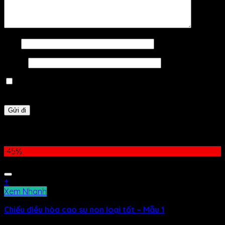
Tên
*
Email
*
Lưu tên của tôi, email, và trang web trong trình duyệt
này cho lần bình luận kế tiếp của tôi.
Sản phẩm tương tự
-45%
+
Xem Nhanh
Chiếu điều hòa cao su non loại tốt – Mẫu 1