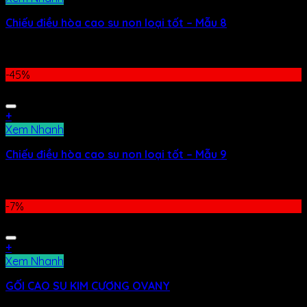
Chiếu điều hòa cao su non loại tốt – Mẫu 8
599.000
₫
–
649.000
₫
-45%
+
Xem Nhanh
Chiếu điều hòa cao su non loại tốt – Mẫu 9
599.000
₫
–
649.000
₫
-7%
+
Xem Nhanh
GỐI CAO SU KIM CƯƠNG OVANY