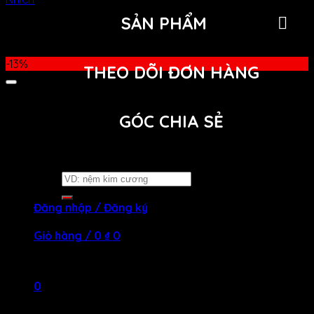
SẢN PHẨM
-13%
THEO DÕI ĐƠN HÀNG
GÓC CHIA SẺ
Tìm
kiếm:
Đăng nhập / Đăng ký
Giỏ hàng /
0
₫
0
Chưa có sản phẩm trong giỏ hàng.
0