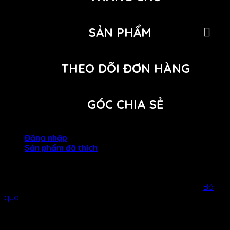
SẢN PHẨM
THEO DÕI ĐƠN HÀNG
GÓC CHIA SẺ
Đăng nhập
Sản phẩm đã thích
NỆM KIM CƯƠNG KHUYẾN MÃI GIẢM 25% CÙNG BỘ QUÀ
TẶNG 1 TRIỆU ĐỒNG! LIÊN HỆ NGAY ĐỂ NHẬN ƯU ĐÃI!!
Bỏ
qua
Đăng nhập