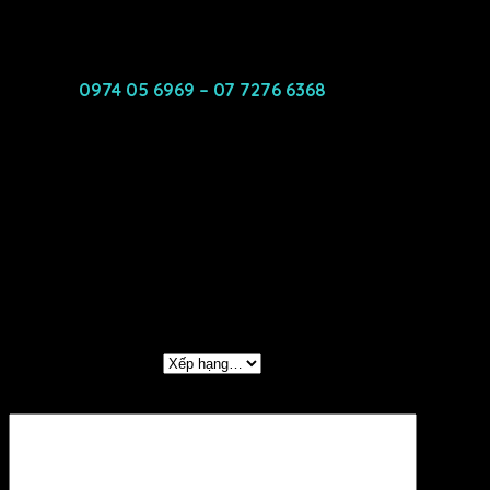
Liên Hệ:
0974 05 6969 – 07 7276 6368
để được tư vấn và
giao hàng
Đánh giá (0)
Đánh giá
Chưa có đánh giá nào.
Hãy là người đầu tiên nhận xét “GỐI ÔM CAO SU
KIM CƯƠNG HONEY”
Đánh giá của bạn
*
Đánh giá của bạn
*