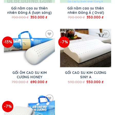
Gối nằm cao su thiên
Gối nằm cao su thiên
nhiên Đông Á (lượn sóng)
nhiên Đông Á ( Oval)
700.000
₫
350.000
₫
700.000
₫
350.000
₫
-13%
-7%
GỐI ÔM CAO SU KIM
GỐI CAO SU KIM CƯƠNG
CƯƠNG HONEY
SINY A
790.000
₫
690.000
₫
590.000
₫
550.000
₫
-7%