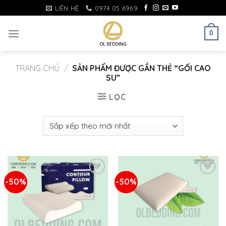
Skip
LIÊN HỆ
0974 05 6969
to
content
0
TRANG CHỦ
/
SẢN PHẨM ĐƯỢC GẮN THẺ “GỐI CAO
SU”
LỌC
-50%
-50%