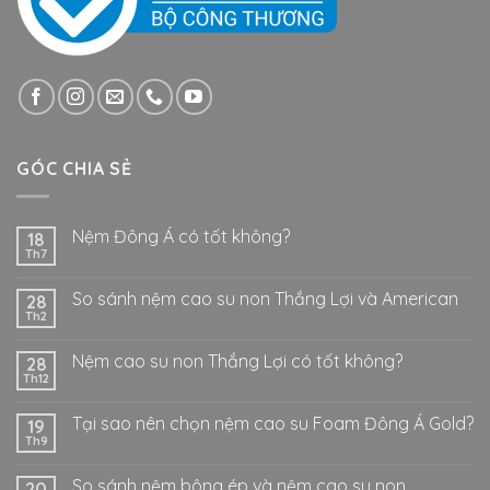
GÓC CHIA SẺ
Nệm Đông Á có tốt không?
18
Th7
So sánh nệm cao su non Thắng Lợi và American
28
Th2
Nệm cao su non Thắng Lợi có tốt không?
28
Th12
Tại sao nên chọn nệm cao su Foam Đông Á Gold?
19
Th9
So sánh nệm bông ép và nệm cao su non
20