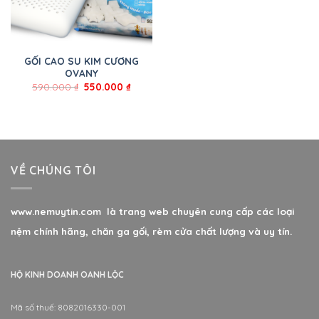
GỐI CAO SU KIM CƯƠNG
OVANY
590.000
₫
550.000
₫
VỀ CHÚNG TÔI
www.nemuytin.com là trang web chuyên cung cấp các loại
nệm chính hãng, chăn ga gối, rèm cửa chất lượng và uy tín.
HỘ KINH DOANH OANH LỘC
Mã số thuế: 8082016330-001