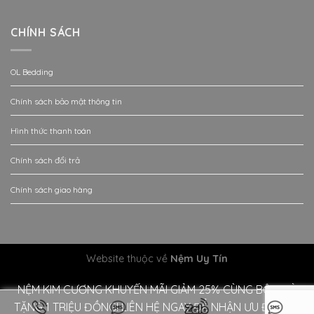
CHÍNH SÁCH
OL Bedding
Chính sách bảo mật thông tin
Hình thức thanh toán
Chính sách đổi trả
Chính sách giao hàng
Website thuộc về
Nệm Uy Tín
NỆM KIM CƯƠNG KHUYẾN MÃI GIẢM 25% CÙNG BỘ QUÀ
TẶNG 1 TRIỆU ĐỒNG! LIÊN HỆ NGAY ĐỂ NHẬN ƯU ĐÃI!!
Bỏ