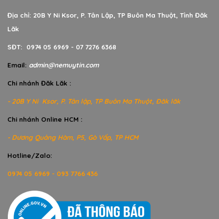
Địa chỉ: 20B Y Ni Ksor, P. Tân Lập, TP Buôn Ma Thuột, Tỉnh Đăk
Lăk
SĐT: 0974 05 6969 - 07 7276 6368
Email:
admin@nemuytin.com
Chi nhánh Đăk Lăk :
- 20B Y Ni Ksor, P. Tân lập, TP Buôn Ma Thuột, Đăk lăk
Chi nhánh Online HCM :
- Dương Quảng Hàm, P5, Gò Vấp, TP HCM
Hotline/Zalo:
0974 05 6969 - 093 7766 436