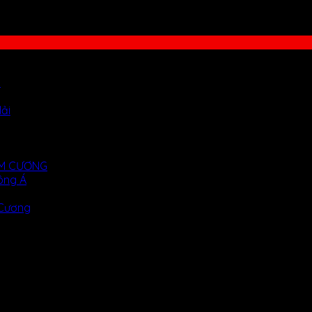
i
ải
KIM CƯƠNG
ông Á
 Cương
ó khả năng nâng đỡ đầu, cổ khi ngủ, giúp hệ hô hấp lưu thông
giao hàng