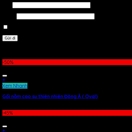
Tên
*
Email
*
Lưu tên của tôi, email, và trang web trong trình duyệt này
Sản phẩm tương tự
-50%
+
Xem Nhanh
Gối nằm cao su thiên nhiên Đông Á ( Oval)
700.000
₫
350.000
₫
-45%
+