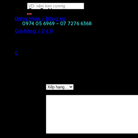
Tìm
Chất liệu:
Cao Su Non
kiếm:
Đăng nhập / Đăng ký
Liên Hệ:
0974 05 6969 – 07 7276 6368
để được tư vấn và 
Giỏ hàng /
0
₫
0
Đánh giá (0)
Chưa có sản phẩm trong giỏ hàng.
Đánh giá
0
Chưa có đánh giá nào.
Giỏ hàng
Hãy là người đầu tiên nhận xét “Gối Nằm Cao Su
Chưa có sản phẩm trong giỏ hàng.
Đánh giá của bạn
*
Đánh giá của bạn
*