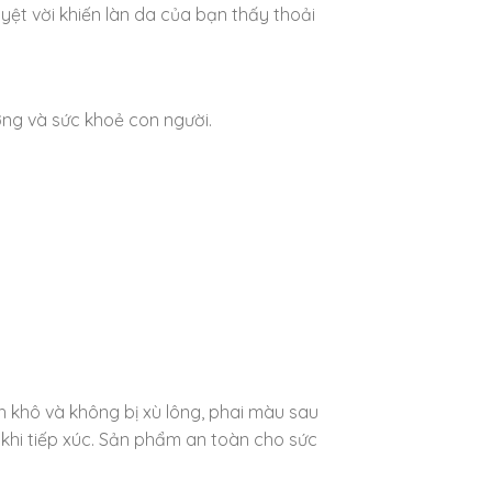
yệt vời khiến làn da của bạn thấy thoải
ường và sức khoẻ con người.
h khô và không bị xù lông, phai màu sau
 khi tiếp xúc. Sản phẩm an toàn cho sức