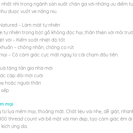
 nhất nhì trong ngành sản xuất chăn ga với những ưu điểm tu
như được vuốt ve nâng niu.
Natured – Làm mát tự nhiên
e tự nhiên trong bột gỗ không độc hại, thân thiện với môi tr
t vời – Kiểm soát nhiệt độ tốt
khuẩn – chống nhắn, chống co rút
i – Có cảm giác cực mát ngay từ cái chạm đầu tiên.
uà tặng tân gia nhà mới
ác cặp đôi mới cưới
mẹ hoặc người thân
 sếp
ềm mại
ừ lụa mềm mại, thoáng mát. Chất liệu vải nhẹ, dễ giặt, nhan
 800 thread count với bề mặt vải mịn đẹp, tạo cảm giác êm ái
 kích ứng da.