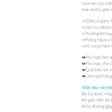
Loại vải cao cấp
mái và thư giãn 
⭐100% Organic 
⭐Làm từ cellulos
⭐Thoáng khí tuyệ
⭐Phòng ngừa vi 
⭐Vô cùng mềm mạ
❤️Phù hợp làm q
❤️Phù hợp cho c
❤️Quà biếu bố 
❤️Làm quà tặng
Chất liệu vải m
Bộ Ga được may t
khi giặt. Mật độ
khỏe, không gây