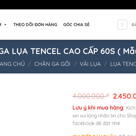
M
THEO DÕI ĐƠN HÀNG
GÓC CHIA SẺ
Đ
GA LỤA TENCEL CAO CẤP 60S ( Mẫu
ANG CHỦ
/
CHĂN GA GỐI
/
VẢI LỤA
/
LỤA TEN
4.000.000
₫
2.450
Lưu ý khi mua hàng:
Kích
xin vui lòng nhắn tin cho Sh
facebook để đặt nhé.