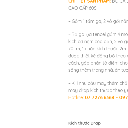
CHI TIẾT SẢN PHẨM:
BỘ GA 
CAO CẤP 60S
– Gồm 1 tấm ga, 2 vỏ gối nằ
– Bộ ga lụa tencel gồm 4 mó
kích cỡ nệm của bạn, 2 vỏ 
70cm, 1 chăn kích thước 2m
được thiết kế đồng bộ theo
cách, góp phần tô điểm cho
sống thêm trang nhã, ấn tư
– KH nhu cầu may thêm ch
may drap kích thước theo yê
Hotline
:
07 7276 6368 – 097
Kích thước Drap
: