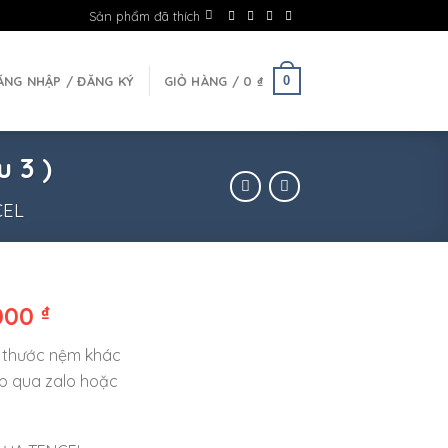
Sản phẩm đã thích
0
ĂNG NHẬP / ĐĂNG KÝ
GIỎ HÀNG /
0
₫
 3 )
CEL
.000
₫
 thước nệm khác
op qua zalo hoặc