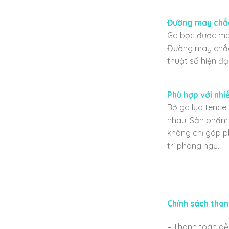
Đường may chắc
Ga bọc được may
Đường may chắc c
thuật số hiện đạ
Phù hợp với nhi
Bộ ga lụa tencel
nhau. Sản phẩm 
không chỉ góp p
trí phòng ngủ.
Chính sách than
– Thanh toán dễ 