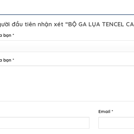
gười đầu tiên nhận xét “BỘ GA LỤA TENCEL CA
ủa bạn
*
ủa bạn
*
Email
*