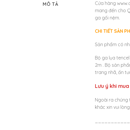
Cửa hàng www.ol
MÔ TẢ
mang đến cho Qu
ga gối nệm.
CHI TIẾT SẢN P
Sản phẩm có nhi
Bộ ga lụa tence
2m . Bộ sản phẩ
trang nhã, ấn tư
Lưu ý khi mua
Ngoài ra chúng 
khác xin vui lòn
___________