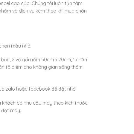
cel cao cấp. Chúng tôi luôn tận tâm
phẩm và dịch vụ kèm theo khi mua chăn
 chọn mẫu nhé.
 bạn, 2 vỏ gối nằm 50cm x 70cm, 1 chăn
ần tô điểm cho không gian sống thêm
qua zalo hoặc facebook để đặt nhé.
ý khách có nhu cầu may theo kích thước
c đặt may.