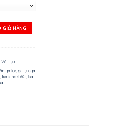
S ( Mẫu 3 ) số lượng
 GIỎ HÀNG
,
Vải Lụa
ăn ga lụa
,
ga lụa
,
ga
s
,
lụa tencel 60s
,
lụa
ụa