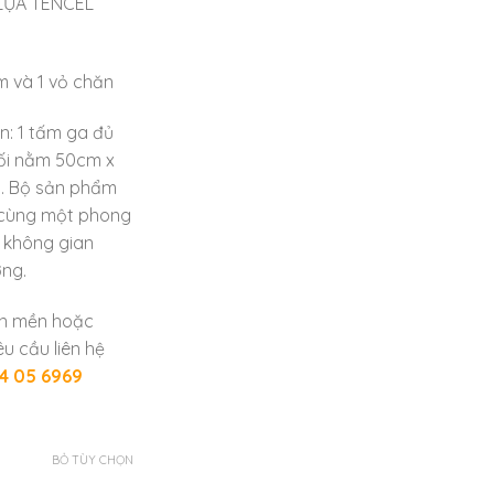
LỤA TENCEL
m và 1 vỏ chăn
n: 1 tấm ga đủ
gối nằm 50cm x
 . Bộ sản phẩm
 cùng một phong
 không gian
ợng.
ăn mền hoặc
u cầu liên hệ
4 05 6969
BỎ TÙY CHỌN