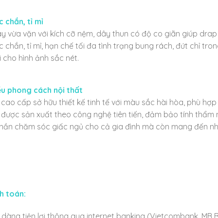
 chắn, tỉ mỉ
 vừa vặn với kích cỡ nệm, dây thun có độ co giãn giúp drap 
hắn, tỉ mỉ, hạn chế tối đa tình trạng bung rách, đứt chỉ tron
i cho hình ảnh sắc nét.
ều phong cách nội thất
 cao cấp sở hữu thiết kế tinh tế với màu sắc hài hòa, phù hợ
được sản xuất theo công nghệ tiên tiến, đảm bảo tính thẩm mỹ
hần chăm sóc giấc ngủ cho cả gia đình mà còn mang đến nhi
h toán:
dàng tiện lợi thông qua internet banking (Vietcombank, MB B