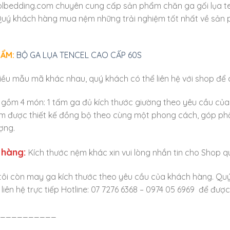
bedding.com chuyên cung cấp sản phẩm chăn ga gối lụa ten
ý khách hàng mua nệm những trải nghiệm tốt nhất về sản 
HẨM:
BỘ GA LỤA TENCEL CAO CẤP 60S
ều mẫu mã khác nhau, quý khách có thể liên hệ với shop để
l gồm 4 món: 1 tấm ga đủ kích thước giường theo yêu cầu của
m được thiết kế đồng bộ theo cùng một phong cách, góp ph
ợng.
 hàng:
Kích thước nệm khác xin vui lòng nhắn tin cho Shop 
tôi còn may ga kích thước theo yêu cầu của khách hàng. Qu
g liên hệ trực tiếp Hotline: 07 7276 6368 – 0974 05 6969 để đượ
__________