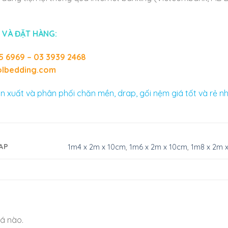
 VÀ ĐẶT HÀNG:
5 6969 – 03 3939 2468
lbedding.com
n xuất và phân phối chăn mền, drap, gối nệm giá tốt và rẻ nh
AP
1m4 x 2m x 10cm
,
1m6 x 2m x 10cm
,
1m8 x 2m 
á nào.