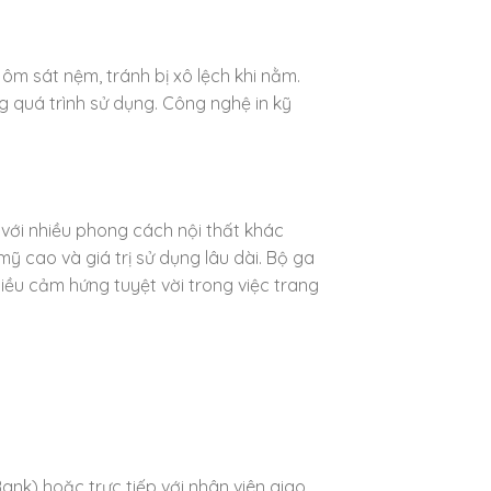
ôm sát nệm, tránh bị xô lệch khi nằm.
g quá trình sử dụng. Công nghệ in kỹ
p với nhiều phong cách nội thất khác
 cao và giá trị sử dụng lâu dài. Bộ ga
ều cảm hứng tuyệt vời trong việc trang
ank) hoặc trực tiếp với nhân viên giao