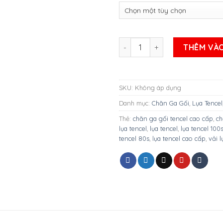
BỘ GA LỤA TENCEL CAO CẤP 60
THÊM VÀO
SKU:
Không áp dụng
Danh mục:
Chăn Ga Gối
,
Lụa Tencel
Thẻ:
chăn ga gối tencel cao cấp
,
ch
lụa tencel
,
lụa tencel
,
lụa tencel 100
tencel 80s
,
lụa tencel cao cấp
,
vải l