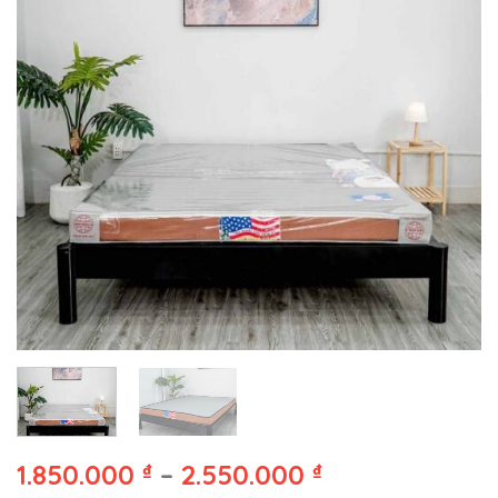
1.850.000
₫
–
2.550.000
₫