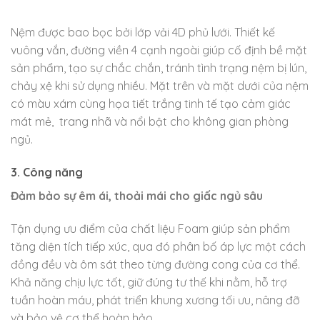
Nệm được bao bọc bởi lớp vải 4D phủ lưới. Thiết kế
vuông vắn, đường viền 4 cạnh ngoài giúp cố định bề mặt
sản phẩm, tạo sự chắc chắn, tránh tình trạng nệm bị lún,
chảy xệ khi sử dụng nhiều. Mặt trên và mặt dưới của nệm
có màu xám cùng họa tiết trắng tinh tế tạo cảm giác
mát mẻ, trang nhã và nổi bật cho không gian phòng
ngủ.
3. Công năng
Đảm bảo sự êm ái, thoải mái cho giấc ngủ sâu
Tận dụng ưu điểm của chất liệu Foam giúp sản phẩm
tăng diện tích tiếp xúc, qua đó phân bố áp lực một cách
đồng đều và ôm sát theo từng đường cong của cơ thể.
Khả năng chịu lực tốt, giữ đúng tư thế khi nằm, hỗ trợ
tuần hoàn máu, phát triển khung xương tối ưu, nâng đỡ
và bảo vệ cơ thể hoàn hảo.