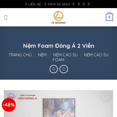
Skip
LIÊN HỆ
0974 05 6969
to
content
0
Nệm Foam Đông Á 2 Viền
TRANG CHỦ
/
NỆM
/
NỆM CAO SU
/
NỆM CAO SU
FOAM
-48%