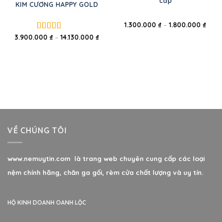
cấp
KIM CƯƠNG HAPPY GOLD
1.300.000
₫
–
1.800.000
₫
3.900.000
₫
–
14.130.000
₫
Được xếp
hạng
5.00
5
sao
VỀ CHÚNG TÔI
www.nemuytin.com là trang web chuyên cung cấp các loại
nệm chính hãng, chăn ga gối, rèm cửa chất lượng và uy tín.
HỘ KINH DOANH OANH LỘC