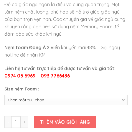
Để có giấc ngủ ngon là điều vô cùng quan trọng. Một
tấm nệm chất lượng, phù hợp sẽ hỗ trợ giúp giấc ngủ
của bạn trọn vẹn hơn. Các chuyên gia về giấc ngủ cũng
khuyên rằng bạn nên sử dụng nệm Memory Foam để
đảm bảo sức khỏe khi ngủ.
Nệm foam Đông Á 2 viền
khuyến mãi 48% – Gọi ngay
hotline để nhận KM
Liên hệ tư vấn trực tiếp để được tư vấn và giá tốt:
0974 05 6969 – 093 7766436
Size nệm Foam
:
Nệm Foam Đông Á 2 Viền số lượng
THÊM VÀO GIỎ HÀNG