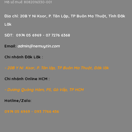
Mã số thuế: 8082016330-001
Địa chỉ: 20B Y Ni Ksor, P. Tân Lập, TP Buôn Ma Thuột, Tỉnh Đăk
Lăk
SĐT: 0974 05 6969 - 07 7276 6368
Email:
admin@nemuytin.com
Chi nhánh Đăk Lăk :
- 20B Y Ni Ksor, P. Tân lập, TP Buôn Ma Thuột, Đăk lăk
Chi nhánh Online HCM :
- Dương Quảng Hàm, P5, Gò Vấp, TP HCM
Hotline/Zalo:
0974 05 6969 - 093 7766 436