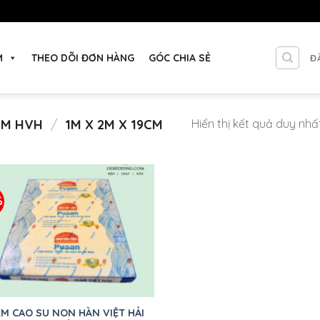
M
THEO DÕI ĐƠN HÀNG
GÓC CHIA SẺ
Đ
ỆM HVH
/
1M X 2M X 19CM
Hiển thị kết quả duy nhấ
%
Thêm
vào
sản
phẩm
yêu
thích
M CAO SU NON HÀN VIỆT HẢI