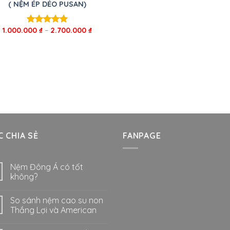
( NỆM ÉP DẺO PUSAN)
1.000.000
₫
–
2.700.000
₫
Được xếp
hạng
5.00
5 sao
 CHIA SẺ
FANPAGE
Nệm Đông Á có tốt
không?
So sánh nệm cao su non
Thắng Lợi và American