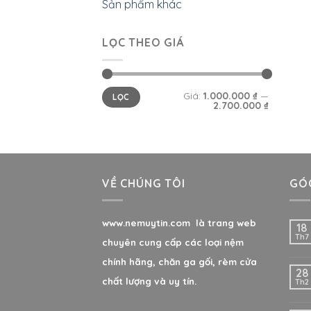
Sản phẩm khác
LỌC THEO GIÁ
Giá:
1.000.000 ₫
—
LỌC
2.700.000 ₫
VỀ CHÚNG TÔI
GÓC
www.nemuytin.com là trang web
18
Th7
chuyên cung cấp các loại nệm
chính hãng, chăn ga gối, rèm cửa
28
chất lượng và uy tín.
Th2