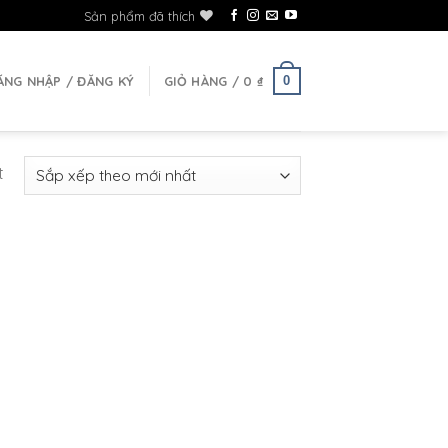
Sản phẩm đã thích
0
ĂNG NHẬP / ĐĂNG KÝ
GIỎ HÀNG /
0
₫
t