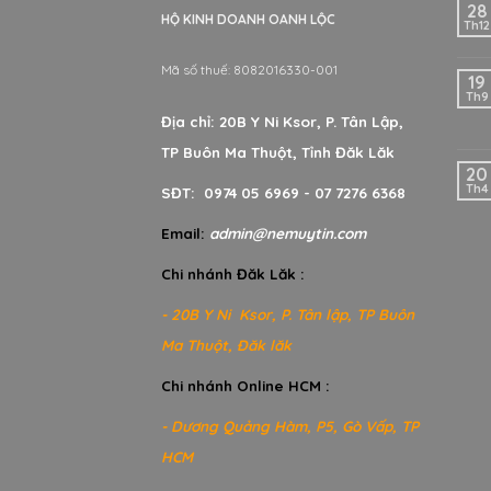
28
HỘ KINH DOANH OANH LỘC
Th12
Mã số thuế: 8082016330-001
19
Th9
Địa chỉ: 20B Y Ni Ksor, P. Tân Lập,
TP Buôn Ma Thuột, Tỉnh Đăk Lăk
20
Th4
SĐT: 0974 05 6969 - 07 7276 6368
Email:
admin@nemuytin.com
Chi nhánh Đăk Lăk :
- 20B Y Ni Ksor, P. Tân lập, TP Buôn
Ma Thuột, Đăk lăk
Chi nhánh Online HCM :
- Dương Quảng Hàm, P5, Gò Vấp, TP
HCM