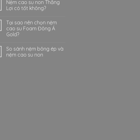
Nệm cao su non Thắng
Lợi có tốt không?
Tại sao nên chọn nệm
cao su Foam Đông Á
Gold?
So sánh nệm bông ép và
nệm cao su non