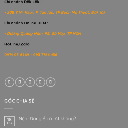
Chi nhánh Đăk Lăk :
- 20B Y Ni Ksor, P. Tân lập, TP Buôn Ma Thuột, Đăk lăk
Chi nhánh Online HCM :
- Dương Quảng Hàm, P5, Gò Vấp, TP HCM
Hotline/Zalo:
0974 05 6969 - 093 7766 436
GÓC CHIA SẺ
Nệm Đông Á có tốt không?
18
Th7