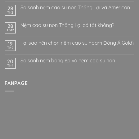
So sánh nệm cao su non Thắng Lợi và American
28
Th2
Nệm cao su non Thắng Lợi có tốt không?
28
Th12
Tại sao nên chọn nệm cao su Foam Đông Á Gold?
19
Th9
So sánh nệm bông ép và nệm cao su non
20
Th4
FANPAGE