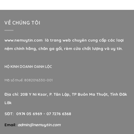
VỀ CHÚNG TÔI
www.nemuytin.com là trang web chuyên cung cấp các loại
nệm chính hãng, chăn ga gối, rèm cửa chất lượng và uy tín.
HỘ KINH DOANH OANH LỘC
Mã số thuế: 8082016330-001
Địa chỉ: 20B Y Ni Ksor, P. Tân Lập, TP Buôn Ma Thuột, Tỉnh Đăk
Lăk
SĐT: 0974 05 6969 - 07 7276 6368
Email:
admin@nemuytin.com