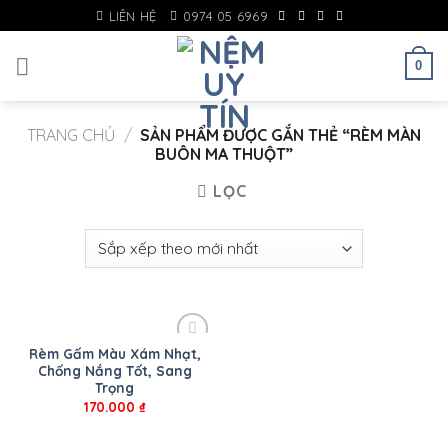
Skip
LIÊN HỆ
0974 05 6969
to
content
0
TRANG CHỦ
/
SẢN PHẨM ĐƯỢC GẮN THẺ “RÈM MÀN
BUÔN MA THUỘT”
LỌC
Rèm Gấm Màu Xám Nhạt,
Chống Nắng Tốt, Sang
Trọng
170.000
₫