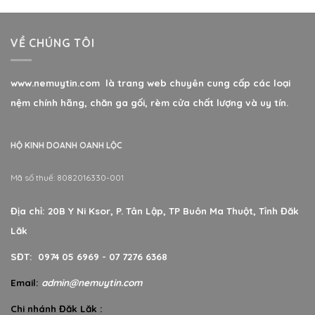
VỀ CHÚNG TÔI
www.nemuytin.com là trang web chuyên cung cấp các loại
nệm chính hãng, chăn ga gối, rèm cửa chất lượng và uy tín.
HỘ KINH DOANH OANH LỘC
Mã số thuế: 8082016330-001
Địa chỉ: 20B Y Ni Ksor, P. Tân Lập, TP Buôn Ma Thuột, Tỉnh Đăk
Lăk
SĐT: 0974 05 6969 - 07 7276 6368
Email:
admin@nemuytin.com
Chi nhánh Đăk Lăk :