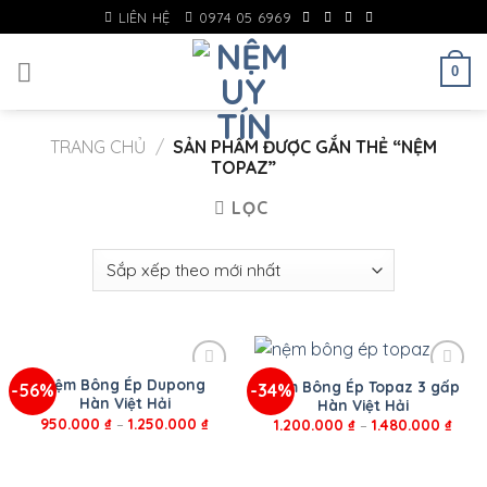
Skip
LIÊN HỆ
0974 05 6969
to
content
0
TRANG CHỦ
/
SẢN PHẨM ĐƯỢC GẮN THẺ “NỆM
TOPAZ”
LỌC
Nệm Bông Ép Dupong
Nệm Bông Ép Topaz 3 gấp
-56%
-34%
Hàn Việt Hải
Hàn Việt Hải
950.000
₫
–
1.250.000
₫
1.200.000
₫
–
1.480.000
₫