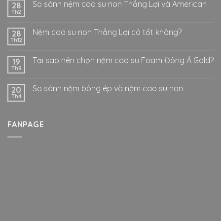
So sánh nệm cao su non Thắng Lợi và American
28
Th2
Nệm cao su non Thắng Lợi có tốt không?
28
Th12
Tại sao nên chọn nệm cao su Foam Đông Á Gold?
19
Th9
So sánh nệm bông ép và nệm cao su non
20
Th4
FANPAGE