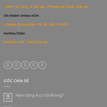
- 20B Y Ni Ksor, P. Tân lập, TP Buôn Ma Thuột, Đăk lăk
Chi nhánh Online HCM :
- Dương Quảng Hàm, P5, Gò Vấp, TP HCM
Hotline/Zalo:
0974 05 6969 - 093 7766 436
GÓC CHIA SẺ
Nệm Đông Á có tốt không?
18
Th7