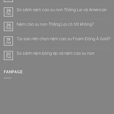
So sánh nệm cao su non Thắng Lợi và American
28
Th2
Nệm cao su non Thắng Lợi có tốt không?
28
Th12
Tại sao nên chọn nệm cao su Foam Đông Á Gold?
19
Th9
So sánh nệm bông ép và nệm cao su non
20
Th4
FANPAGE