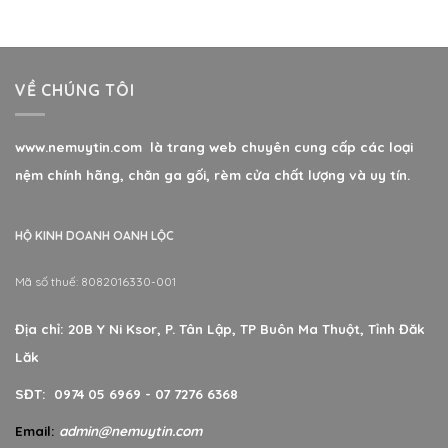
sao
sao
VỀ CHÚNG TÔI
www.nemuytin.com là trang web chuyên cung cấp các loại
nệm chính hãng, chăn ga gối, rèm cửa chất lượng và uy tín.
HỘ KINH DOANH OANH LỘC
Mã số thuế: 8082016330-001
Địa chỉ: 20B Y Ni Ksor, P. Tân Lập, TP Buôn Ma Thuột, Tỉnh Đăk
Lăk
SĐT: 0974 05 6969 - 07 7276 6368
Email:
admin@nemuytin.com