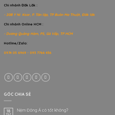
Chi nhánh Đăk Lăk :
- 20B Y Ni Ksor, P. Tân lập, TP Buôn Ma Thuột, Đăk lăk
Chi nhánh Online HCM :
- Dương Quảng Hàm, P5, Gò Vấp, TP HCM
Hotline/Zalo:
0974 05 6969 - 093 7766 436
GÓC CHIA SẺ
Nệm Đông Á có tốt không?
18
Th7