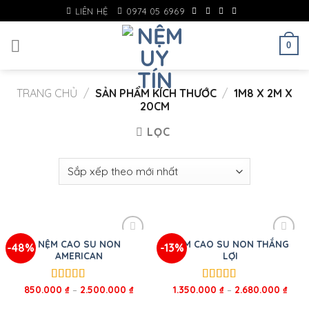
Skip
LIÊN HỆ
0974 05 6969
to
content
0
TRANG CHỦ
/
SẢN PHẨM KÍCH THƯỚC
/
1M8 X 2M X
20CM
LỌC
NỆM CAO SU NON
NỆM CAO SU NON THẮNG
-48%
-13%
AMERICAN
LỢI
850.000
₫
–
2.500.000
₫
1.350.000
₫
–
2.680.000
₫
Được xếp
Được xếp
hạng
5.00
5
hạng
5.00
5