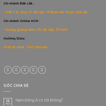
Chi nhánh Đăk Lăk :
- 20B Y Ni Ksor, P. Tân lập, TP Buôn Ma Thuột, Đăk lăk
Chi nhánh Online HCM :
- Dương Quảng Hàm, P5, Gò Vấp, TP HCM
Hotline/Zalo:
0974 05 6969 - 093 7766 436
GÓC CHIA SẺ
Nệm Đông Á có tốt không?
18
Th7