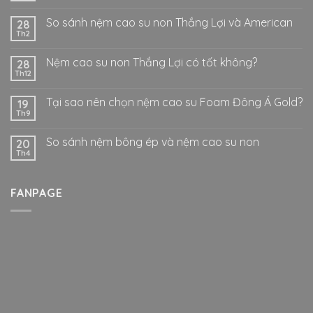
So sánh nệm cao su non Thắng Lợi và American
28
Th2
Nệm cao su non Thắng Lợi có tốt không?
28
Th12
Tại sao nên chọn nệm cao su Foam Đông Á Gold?
19
Th9
So sánh nệm bông ép và nệm cao su non
20
Th4
FANPAGE