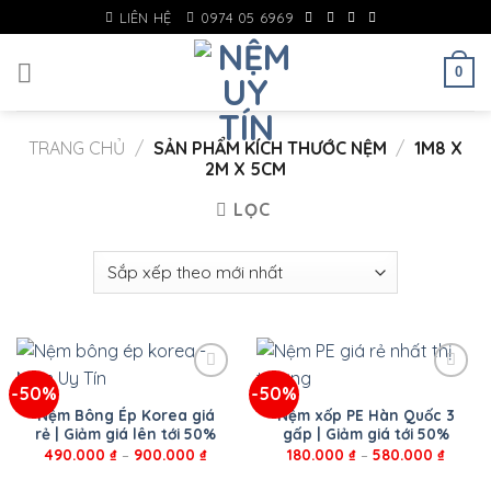
Skip
LIÊN HỆ
0974 05 6969
to
content
0
TRANG CHỦ
/
SẢN PHẨM KÍCH THƯỚC NỆM
/
1M8 X
2M X 5CM
LỌC
-50%
-50%
Nệm Bông Ép Korea giá
Nệm xốp PE Hàn Quốc 3
rẻ | Giảm giá lên tới 50%
gấp | Giảm giá tới 50%
490.000
₫
–
900.000
₫
180.000
₫
–
580.000
₫