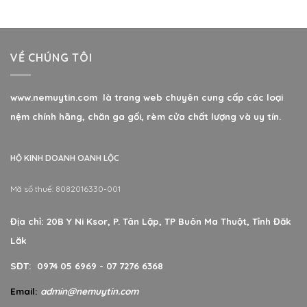
VỀ CHÚNG TÔI
www.nemuytin.com là trang web chuyên cung cấp các loại
nệm chính hãng, chăn ga gối, rèm cửa chất lượng và uy tín.
HỘ KINH DOANH OANH LỘC
Mã số thuế: 8082016330-001
Địa chỉ: 20B Y Ni Ksor, P. Tân Lập, TP Buôn Ma Thuột, Tỉnh Đăk
Lăk
SĐT: 0974 05 6969 - 07 7276 6368
Email:
admin@nemuytin.com