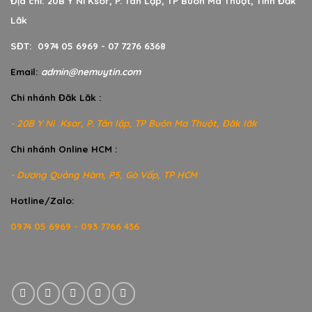
Địa chỉ: 20B Y Ni Ksor, P. Tân Lập, TP Buôn Ma Thuột, Tỉnh Đăk
Lăk
SĐT: 0974 05 6969 - 07 7276 6368
Email:
admin@nemuytin.com
Chi nhánh Đăk Lăk :
- 20B Y Ni Ksor, P. Tân lập, TP Buôn Ma Thuột, Đăk lăk
Chi nhánh Online HCM :
- Dương Quảng Hàm, P5, Gò Vấp, TP HCM
Hotline/Zalo:
0974 05 6969 - 093 7766 436