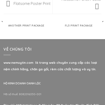
Flatsome Poster Print
ANOTHER PRINT PACKAGE
FL3 PRINT PACKAGE
VỀ CHÚNG TÔI
www.nemuytin.com là trang web chuyên cung cấp các loại
nệm chính hãng, chăn ga gối, rèm cửa chất lượng và uy tín.
HỘ KINH DOANH OANH LỘC
Mã số thuế: 8082016330-001