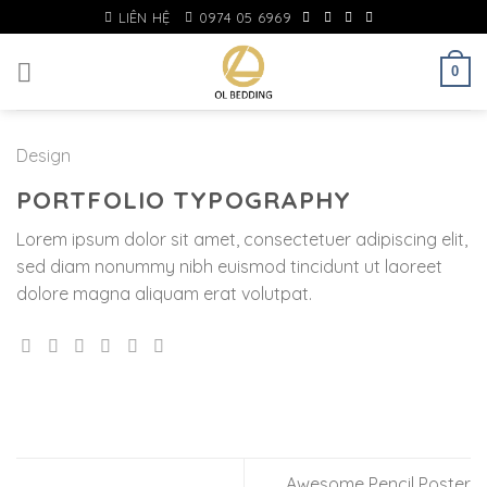
Skip
LIÊN HỆ
0974 05 6969
to
content
0
Design
PORTFOLIO TYPOGRAPHY
Lorem ipsum dolor sit amet, consectetuer adipiscing elit,
sed diam nonummy nibh euismod tincidunt ut laoreet
dolore magna aliquam erat volutpat.
Awesome Pencil Poster